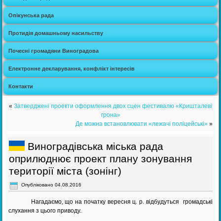
Опікунська рада
Протидія домашньому насильству
Почесні громадяни Виноградова
Електронне декларування, конфлікт інтересів
Контакти
«
Затверджені проекти оформлення двох сцен фестивалю «Кришталеві
грона»
Де можна встановлювати «лежачі поліцейські»
»
Виноградівська міська рада
оприлюднює проект плану зонування
території міста (зонінг)
Опубліковано
04.08.2016
Нагадаємо, що на початку вересня ц. р. відбудуться громадські
слухання з цього приводу.