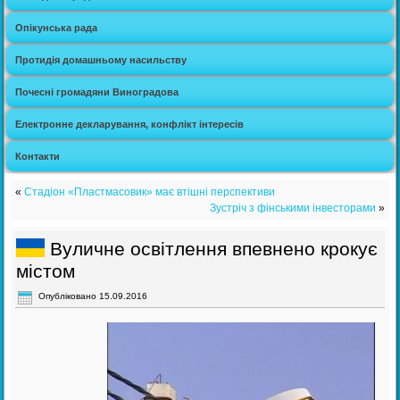
Опікунська рада
Протидія домашньому насильству
Почесні громадяни Виноградова
Електронне декларування, конфлікт інтересів
Контакти
«
Стадіон «Пластмасовик» має втішні перспективи
Зустріч з фінськими інвесторами
»
Вуличне освітлення впевнено крокує
містом
Опубліковано
15.09.2016