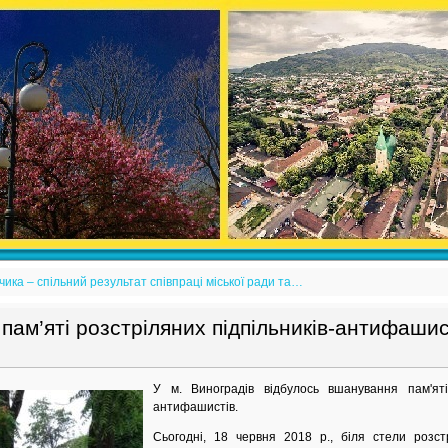
ика – спільний результат співпраці міської ради та…
ам’яті розстріляних підпільників-антифашис
У м. Виноградів відбулось вшанування пам'яті 
антифашистів.
Сьогодні, 18 червня 2018 р., біля стели розст