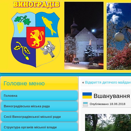
Головне меню
«
Відкриття дитячого майданч
Вшанування п
Головна
Опубліковано
18.06.2018
Виноградівська міська рада
Сесії Виноградівської міської ради
Структура органів міської влади