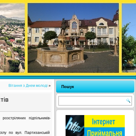
Вітання з Днем молоді
»
Пошук
тів
розстріляних підпільників-
рілу по вул. Партизанській