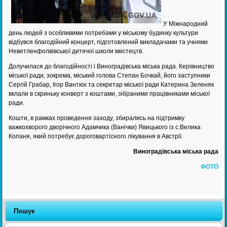
У Міжнародний
день людей з особливими потребами у міському будинку культури
відбувся благодійний концерт, підготовлений викладачами та учнями
Неветленфолвівської дитячої школи мистецтв.
Долучилася до благодійності і Виноградівська міська рада. Керівництво
міської ради, зокрема, міський голова Степан Бочкай, його заступники
Сергій Грабар, Ігор Вантюх та секретар міської ради Катерина Зеленяк
вклали в скриньку конверт з коштами, зібраними працівниками міської
ради.
Кошти, в рамках проведення заходу, збирались на підтримку
важкохворого дворічного Адамчика (Ванічки) Явицького із с.Велика
Копаня, який потребує дороговартісного лікування в Австрії.
Виноградівська міська рада
ФОТО
Пошук