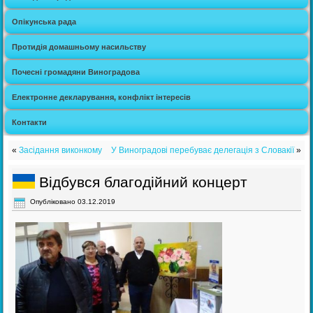
Опікунська рада
Протидія домашньому насильству
Почесні громадяни Виноградова
Електронне декларування, конфлікт інтересів
Контакти
«
Засідання виконкому
У Виноградові перебуває делегація з Словакії
»
Відбувся благодійний концерт
Опубліковано
03.12.2019