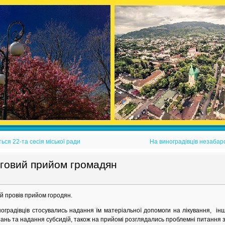
ься 22-та сесія міської ради
На виноградівців незаба
рговий прийом громадян
й провів прийом городян.
дівців стосувались надання їм матеріальної допомоги на лікування, інши
тань та надання субсидій, також на прийомі розглядались проблемні питання з