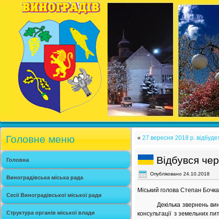
Головне меню
«
27 вересня 2018 р. відбудет
Відбувся че
Головна
Опубліковано
24.10.2018
Виноградівська міська рада
Міський голова Степан Бочка
Сесії Виноградівської міської ради
Декілька звернень виногра
Структура органів міської влади
консультації з земельних пи