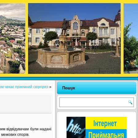
ром чекає приємний сюрприз
»
Пошук
м відвідувачам були надані
 межових спорів.