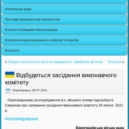
Опікунська рада
Протидія домашньому насильству
Почесні громадяни Виноградова
Електронне декларування, конфлікт інтересів
Контакти
«
Перша патронатна сім’я на Закарпатті прийняла діточок
Вітання
»
Відбудеться засідання виконавчого
комітету
Опубліковано
28.07.2021
Оприлюднюємо розпорядження в.о. міського голови Адальберта
Сверенка про скликання засідання виконавчого комітету 29 липня 2021
р.
РОЗПОРЯДЖЕННЯ
Виноградівська міська рада