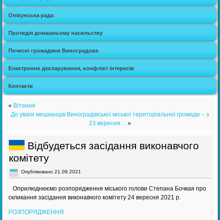
Опікунська рада
Протидія домашньому насильству
Почесні громадяни Виноградова
Електронне декларування, конфлікт інтересів
Контакти
«
Вітання
До уваги мешканців Виноградівської міської територіальної громади – з
23 вересня…
»
Відбудеться засідання виконавчого
комітету
Опубліковано
21.09.2021
Оприлюднюємо розпорядження міського голови Степана Бочкая про
скликання засідання виконавчого комітету 24 вересня 2021 р.
РОЗПОРЯДЖЕННЯ