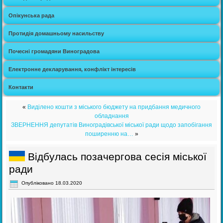
Опікунська рада
Протидія домашньому насильству
Почесні громадяни Виноградова
Електронне декларування, конфлікт інтересів
Контакти
«
Виділено кошти з міського бюджету на придбання медичного
обладнання
ЗВЕРНЕННЯ депутатів Виноградівської міської ради щодо запобігання
поширенню на…
»
Відбулась позачергова сесія міської
ради
Опубліковано
18.03.2020