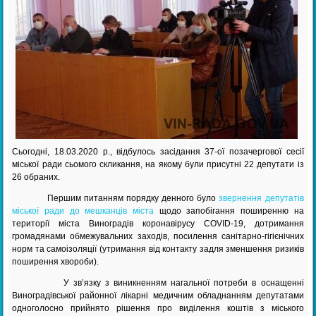
Сьогодні, 18.03.2020 р., відбулось засідання 37-ої позачергової сесії
міської ради сьомого скликання, на якому були присутні 22 депутати із
26 обраних.
Першим питанням порядку денного було
звернення депутатів
міської ради до мешканців міста
щодо запобігання поширенню на
території міста Виноградів коронавірусу COVID-19, дотримання
громадянами обмежувальних заходів, посилення санітарно-гігієнічних
норм та самоізоляції (утримання від контакту задля зменшення ризиків
поширення хвороби).
У зв’язку з виникненням нагальної потреби в оснащенні
Виноградівської районної лікарні медичним обладнанням депутатами
одноголосно прийнято рішення про виділення коштів з міського