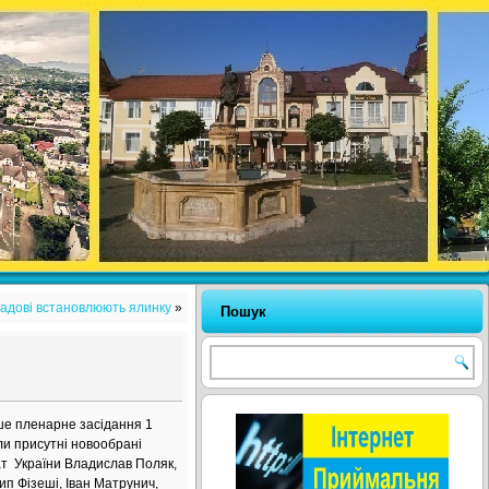
адові встановлюють ялинку
»
Пошук
рше пленарне засідання 1
були присутні новообрані
ат України Владислав Поляк,
ип Фізеші, Іван Матрунич,