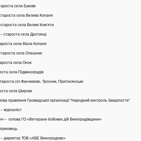
тароста села Букове
 староста села Велика Копаня
староста села Великі Ком’яти
– староста села Дротинці
тароста села Мала Копаня
 староста села Олешник
тароста села Онок
роста села Підвиноградів
тароста сіл Фанчиково, Тросник, Притисянське
роста села Широке
лова правління Громадської організації “Народний контроль Закарпаття”
– журналіст
ич – голова ГО «Ветерани бойових дій Виноградівщини»
дприємець
 – директор ТОВ «АВЕ Виноградово»