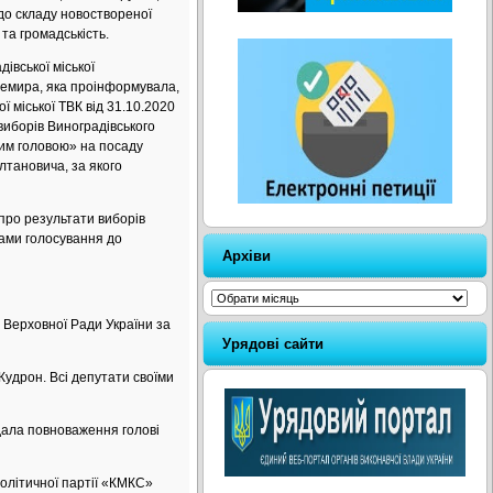
до складу новоствореної
та громадськість.
ської міської
Немира, яка проінформувала,
ї міської ТВК від 31.10.2020
иборів Виноградівського
ким головою» на посаду
лтановича, за якого
про результати виборів
тами голосування до
Архіви
Архіви
ерховної Ради України за
Урядові сайти
удрон. Всі депутати своїми
ала повноваження голові
олітичної партії «КМКС»