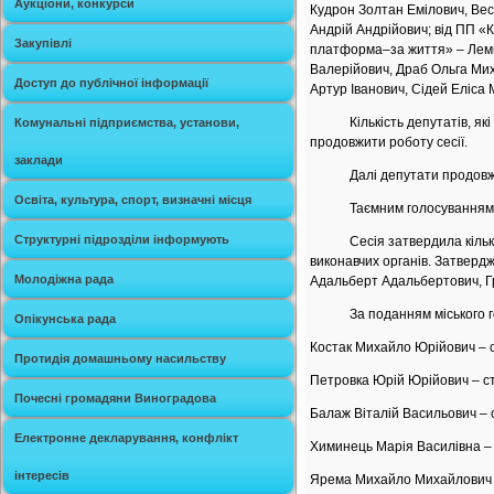
Аукціони, конкурси
Кудрон Золтан Емілович, Вес
Андрій Андрійович; від ПП 
Закупівлі
платформа–за життя» – Лемк
Валерійович, Драб Ольга Мих
Доступ до публічної інформації
Артур Іванович, Сідей Еліса 
Кількість депутатів, які з
Комунальні підприємства, установи,
продовжити роботу сесії.
заклади
Далі депутати продовжили 
Освіта, культура, спорт, визначні місця
Таємним голосуванням обра
Структурні підрозділи інформують
Сесія затвердила кількісний
виконавчих органів. Затверд
Молодіжна рада
Адальберт Адальбертович, Гр
За поданням міського голови
Опікунська рада
Костак Михайло Юрійович – 
Протидія домашньому насильству
Петровка Юрій Юрійович – с
Почесні громадяни Виноградова
Балаж Віталій Васильович –
Електронне декларування, конфлікт
Химинець Марія Василівна – 
інтересів
Ярема Михайло Михайлович 