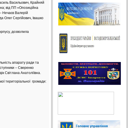
Василь Васильович, Крайняй
на; від ПП «Опозиційна
– Нечаєв Валерій
да Олег Сергійович, Івашко
орпусу, дозволила
льність апарату ради та
аступники – Сверенко
ік Світлана Анатоліївна.
кої територіальної громади: