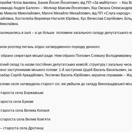
приймі Чілла Іванівна, Баник Йосип Йосипович; від ПП «За майбутнє» – Кіш 
«Команда Андрія Балоги» – Молнар Максим Йосипович, Кіш Оксана Олександрів
о Микола Миколайович, Магочі Михайло Михайлович, від ПП «Слуга народу» 
айлівна, Костелеба-Веремчук Наталія Юріївна, Кус Вячеслав Сергійович, Біль
Миколаївна.
алишились в залі – а це більше половини загального складу депутатського к
розгляд питань згідно затвердженого порядку денного.
но секретаря міської ради. Ним обрано Попович Сніжану Володимирівну.
 склад та назви постійних депутатських комісій; структуру і загальну чисе
жено заступниками міського голови: 1-й заступник Ціцей Василь Васильович, з
абар Сергій Аркадійович, Тесличко Василь Юрійович, керуюча справами – Жад
 сесія затвердила старост сіл, які увійшли до складу Виноградівської місь
староста села Боржавське
тароста села Букове
 староста села Велика Копаня
староста села Великі Ком’яти
– староста села Дротинці