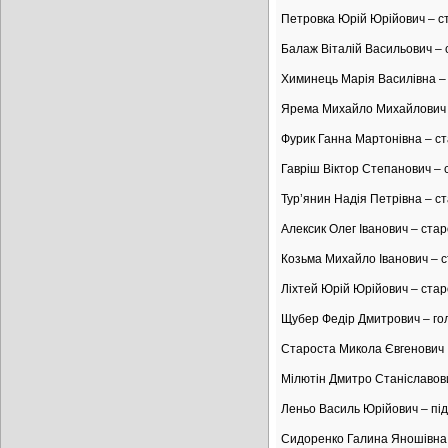
Петровка Юрій Юрійович – с
Балаж Віталій Васильович –
Химинець Марія Василівна – 
Ярема Михайло Михайлович 
Фурик Ганна Мартонівна – с
Гавріш Віктор Степанович –
Тур’янин Надія Петрівна – с
Алексик Олег Іванович – ста
Козьма Михайло Іванович – с
Ліхтей Юрій Юрійович – ста
Щубер Федір Дмитрович
–
го
Староста Микола Євгенович 
Мілютін Дмитро Станіславов
Леньо Василь Юрійович – пі
Сидоренко Галина Яношівна