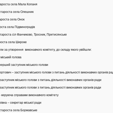
тароста села Мала Копаня
 староста села Олешник
ароста села Онок
роста села Підвиноградів
тароста сіл Фанчиково, Тросник, Притисянське
роста села Широке
 утворення виконавчого комітету, до складу якого увійшли:
міський голова
перший заступник міського голови
тович – заступник міського голови з питань діяльності виконавчих органів ра
заступник міського голови з питань діяльності виконавчих органів ради
аступник міського голови з питань діяльності виконавчих органів ради
– керуюча справами виконавчого комітету
вна – секретар міської ради
староста села Боржавське