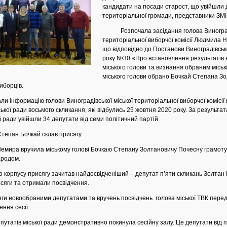
кандидати на посади старост, що увійшли 
територіальної громади, представники ЗМІ 
Розпочала засідання голова Виноградів
територіальної виборчої комісії Людмила 
що відповідно до Постанови Виноградівсько
року №30 «Про встановлення результатів в
міського голови та визнання обраним місь
міського голови обрано Бочкай Степана Зо
иборців.
формацію голови Виноградівської міської територіальної виборчої комісії 
ської ради восьмого скликання, які відбулись 25 жовтня 2020 року. За результа
ї ради увійшли 34 депутати від семи політичний партій.
пан Бочкай склав присягу.
 вручила міському голові Бочкаю Степану Золтановичу Почесну грамоту В
ародом.
рпусу присягу зачитав найдосвідченіший – депутат п’яти скликань Золтан К
исяги та отримали посвідчення.
овообраними депутатами та вручень посвідчень голова міської ТВК перед
ння сесії.
тів міської ради демонстративно покинула сесійну залу. Це депутати від п