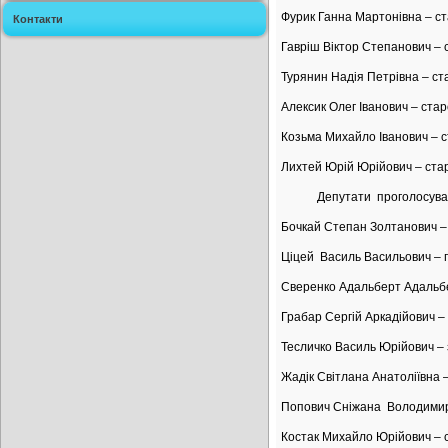
Фурик Ганна Мартонівна – с
Контакти
Гавріш Віктор Степанович –
Турянин Надія Петрівна – ст
Алексик Олег Іванович – ста
Козьма Михайло Іванович – с
Лихтей Юрій Юрійович – ста
Депутати проголосували за
Бочкай Степан Золтанович – 
Ціцей Василь Васильович – 
Сверенко Адальберт Адальбер
Грабар Сергій Аркадійович – 
Тесличко Василь Юрійович – з
Жадік Світлана Анатоліївна 
Попович Сніжана Володимирі
Костак Михайло Юрійович – 