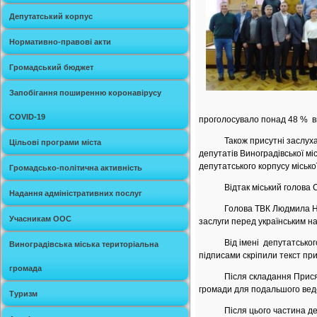
Депутатський корпус
Нормативно-правові акти
Громадський бюджет
Запобігання поширенню коронавірусу
COVID-19
проголосувало понад 48 % в
Також присутні заслухали ін
Цільові програми міста
депутатів Виноградівської мі
депутатського корпусу місько
Громадсько-політична активність
Відтак міський голова Сте
Надання адміністративних послуг
Голова ТВК Людмила Немира
Учасникам ООС
заслуги перед українським н
Від імені депутатського ко
Виноградівська міська територіальна
підписами скріпили текст пр
громада
Після складання Присяги н
громади для подальшого веде
Туризм
Після цього частина депута