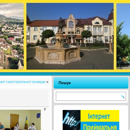
ької територіальної громади
»
Пошук
ь
У