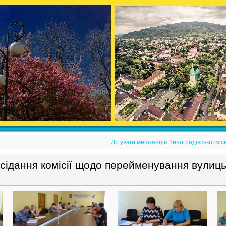
До уваги мешканців Виноградівської міс
асідання комісії щодо перейменування вулиц