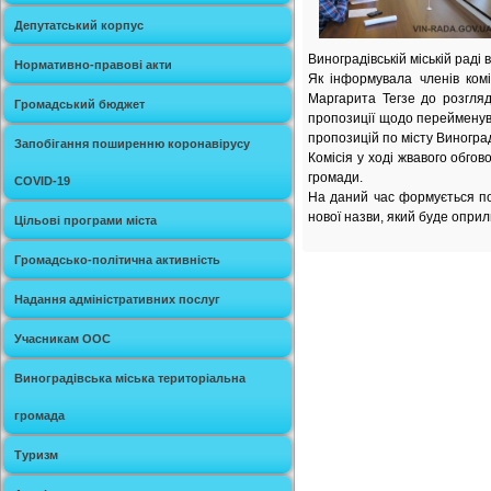
Депутатський корпус
Виноградівській міській раді
Нормативно-правові акти
Як інформувала членів комі
Маргарита Тегзе до розгляд
Громадський бюджет
пропозиції щодо перейменува
пропозицій по місту Виноград
Запобігання поширенню коронавірусу
Комісія у ході жвавого обго
громади.
COVID-19
На даний час формується п
нової назви, який буде опри
Цільові програми міста
Громадсько-політична активність
Надання адміністративних послуг
Учасникам ООС
Виноградівська міська територіальна
громада
Туризм