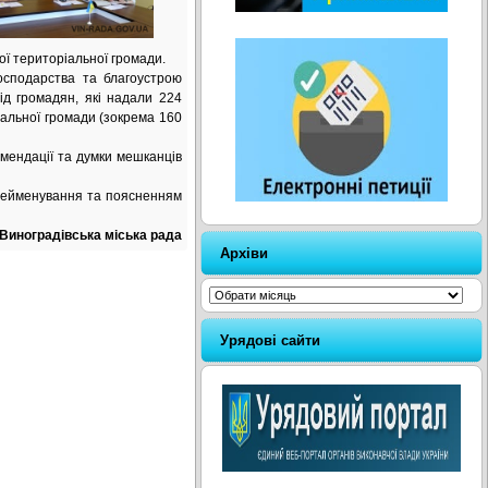
ої територіальної громади.
господарства та благоустрою
ід громадян, які надали 224
іальної громади (зокрема 160
омендації та думки мешканців
рейменування та поясненням
Виноградівська міська рада
Архіви
Архіви
Урядові сайти