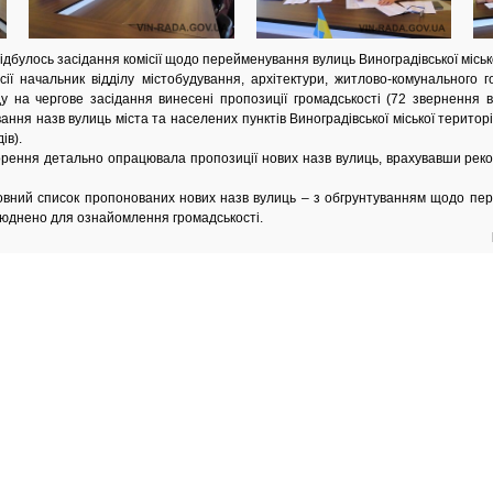
 відбулось засідання комісії щодо перейменування вулиць Виноградівської міськ
сії начальник відділу містобудування, архітектури, житлово-комунального 
у на чергове засідання винесені пропозиції громадськості (72 звернення в
ння назв вулиць міста та населених пунктів Виноградівської міської територ
ів).
ворення детально опрацювала пропозиції нових назв вулиць, врахувавши рек
овний список пропонованих нових назв вулиць – з обгрунтуванням щодо пе
люднено для ознайомлення громадськості.