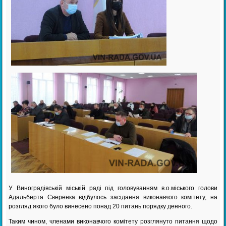
У Виноградівській міській раді під головуванням в.о.міського голови
Адальберта Сверенка відбулось засідання виконавчого комітету, на
розгляд якого було винесено понад 20 питань порядку денного.
Таким чином, членами виконавчого комітету розглянуто питання щодо