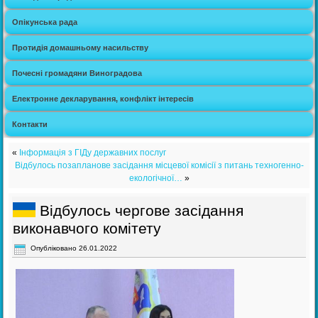
Опікунська рада
Протидія домашньому насильству
Почесні громадяни Виноградова
Електронне декларування, конфлікт інтересів
Контакти
«
Інформація з ГІДу державних послуг
Відбулось позапланове засідання місцевої комісії з питань техногенно-
екологічної…
»
Відбулось чергове засідання
виконавчого комітету
Опубліковано
26.01.2022