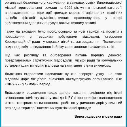
організації безоплатного харчування в закладах освіти Виноградівської
міської територіальної громади на 2022 рік учням пільгової категорії;
впровадження на території громади мережі стаціонарних технічних
засобів фіксації адміністративних правопорушень у сфері
забезпечення дорожнього руху в автоматичному режимі.
Також на засіданні було проголосовано за нові тарифи на послуги з
поводження з твердими побутовими відходами, створення
Координаційної ради у справах дітей та затвердження Положення,
надано дозвіл на видалення і обрізування зелених насаджень та ін.
Під час розгляду та обговорення питань порядку денного
представниками структурних підрозділів міської ради та комунальних
установ надані вичерпні відповіді на запитання членів виконкому.
Додатково старостами населених пунктів звернуто увагу на стан
підсипки доріг місцевого значення обслуговуючою організацією ТОВ
«ШБУ-77» у зимовий період.
Враховуючи зауваження щодо даного питання, вирішено від імені
виконавчого комітету звернутися до ШБУ з пропозицією налагодження
чіткого контролю за виконанням робіт по утриманню доріг у зимовий
період на території населених пунктів нашої громади.
Виноградівська міська рада