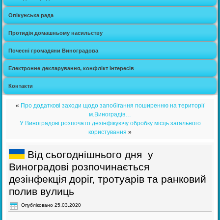
Опікунська рада
Протидія домашньому насильству
Почесні громадяни Виноградова
Електронне декларування, конфлікт інтересів
Контакти
«
Про додаткові заходи щодо запобігання поширенню на території
м.Виноградів…
У Виноградові розпочато дезінфікуючу обробку місць загального
користування
»
Від сьогоднішнього дня у
Виноградові розпочинається
дезінфекція доріг, тротуарів та ранковий
полив вулиць
Опубліковано
25.03.2020