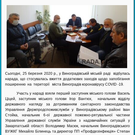
Сьогодні, 25 березня 2020 р., у Виноградівській міській раді відбулась
нарада, що стосувалась вжиття додаткових заходів щодо запобігання
поширенню на території міста Виноградів коронавірусу COVID -19.
Участь у нараді взяли перший заступник міського голови Василь
Ціцей, заступник міського голови Ігор Вантюх, начальник відділу
державного нагляду за дотриманням санітарного законодавства
Управління Держпродспоживслужби у Виноградівському районі Іван
Стойка, начальник 6-ої державної пожежно-рятувальної частини
Управління державної служби України з надзвичайних ситуацій у
Закарпатській області Володимир Масюк, начальник Виноградівського
ВУЖКГ Михайло Білинець та директор ПП «Профдезінфекція» Степан