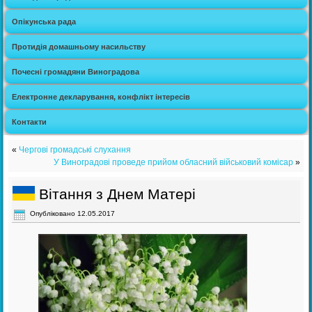
Опікунська рада
Протидія домашньому насильству
Почесні громадяни Виноградова
Електронне декларування, конфлікт інтересів
Контакти
«
Чергові громадські слухання
У Виноградові проведе прийом обласний військовий комісар
»
Вітання з Днем Матері
Опубліковано
12.05.2017