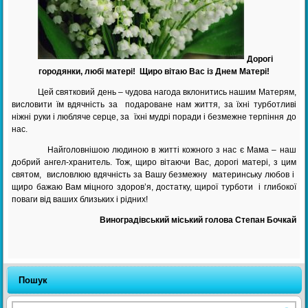
Дорогі
городянки, любі матері!
Щиро вітаю Вас із Днем Матері!
Цей святковий день – чудова нагода вклонитись нашим Матерям,
висловити їм вдячність за подароване нам життя, за їхні турботливі
ніжні руки і любляче серце, за їхні мудрі поради і безмежне терпіння до
нас.
Найголовнішою людиною в житті кожного з нас є Мама – наш
добрий ангел-хранитель. Тож, щиро вітаючи Вас, дорогі матері, з цим
святом, висловлюю вдячність за Вашу безмежну материнську любов і
щиро бажаю Вам міцного здоров’я, достатку, щирої турботи і глибокої
поваги від ваших близьких і рідних!
Виноградівський міський голова Степан Бочкай
Пошук