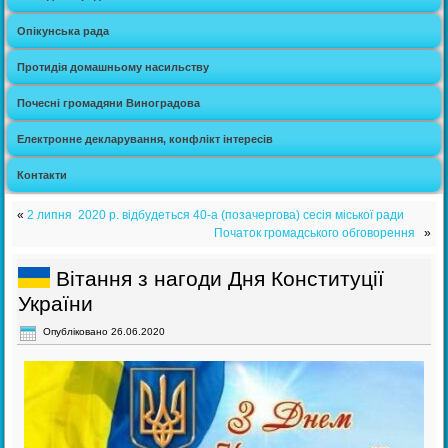
Опікунська рада
Протидія домашньому насильству
Почесні громадяни Виноградова
Електронне декларування, конфлікт інтересів
Контакти
«
2 липня 2020 р. відбудеться 40-а (позачергова) сесія міської ради
Початок громадського обговорення
»
Вітання з нагоди Дня Конституції
України
Опубліковано
26.06.2020