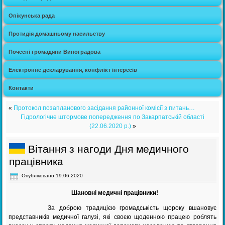
Опікунська рада
Протидія домашньому насильству
Почесні громадяни Виноградова
Електронне декларування, конфлікт інтересів
Контакти
«
Протокол позапланового засідання районної комісії з питань…
Гідрологічне штормове попередження по Закарпатській області
(22.06.2020 р.)
»
Вітання з нагоди Дня медичного
працівника
Опубліковано
19.06.2020
Шановні медичні працівники!
За доброю традицією громадськість щороку вшановує
представників медичної галузі, які своєю щоденною працею роблять