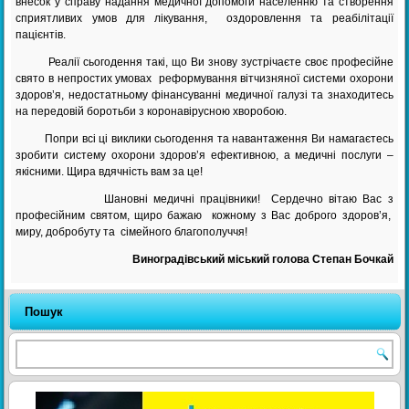
внесок у справу надання медичної допомоги населенню та створення
сприятливих умов для лікування, оздоровлення та реабілітації
пацієнтів.
Реалії сьогодення такі, що Ви знову зустрічаєте своє професійне
свято в непростих умовах реформування вітчизняної системи охорони
здоров’я, недостатньому фінансуванні медичної галузі та знаходитесь
на передовій боротьби з коронавірусною хворобою.
Попри всі ці виклики сьогодення та навантаження Ви намагаєтесь
зробити систему охорони здоров’я ефективною, а медичні послуги –
якісними. Щира вдячність вам за це!
Шановні медичні працівники! Сердечно вітаю Вас з
професійним святом, щиро бажаю кожному з Вас доброго здоров’я,
миру, добробуту та сімейного благополуччя!
Виноградівський міський голова Степан Бочкай
Пошук