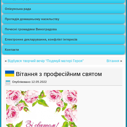
Опікунська рада
Протидія домашньому насильству
Почесні громадяни Виноградова
Електронне декларування, конфлікт інтересів
Контакти
«
Відбувся творчий вечір “Подякуй матері Героя”
Вітання
»
Вітання з професійним святом
Опубліковано
12.05.2022