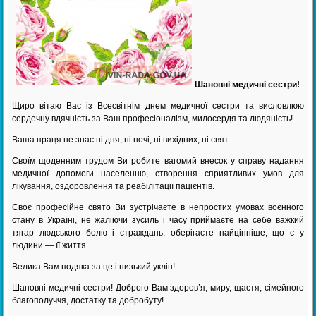
Шановні медичні сестри!
Щиро вітаю Вас із Всесвітнім днем медичної сестри та висловлюю
сердечну вдячність за Ваш професіоналізм, милосердя та людяність!
Ваша праця не знає ні дня, ні ночі, ні вихідних, ні свят.
Своїм щоденним трудом Ви робите вагомий внесок у справу надання
медичної допомоги населенню, створення сприятливих умов для
лікування, оздоровлення та реабілітації пацієнтів.
Своє професійне свято Ви зустрічаєте в непростих умовах воєнного
стану в Україні, не жаліючи зусиль і часу приймаєте на себе важкий
тягар людського болю і страждань, оберігаєте найцінніше, що є у
людини — її життя.
Велика Вам подяка за це і низький уклін!
Шановні медичні сестри! Доброго Вам здоров’я, миру, щастя, сімейного
благополуччя, достатку та добробуту!