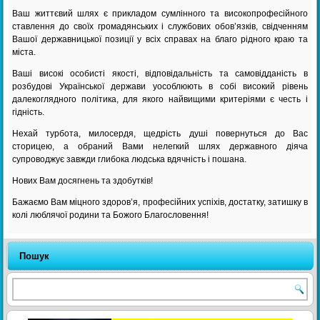
Ваш життєвий шлях є прикладом сумлінного та високопрофесійного
ставлення до своїх громадянських і службових обов’язків, свідченням
Вашої державницької позиції у всіх справах на благо рідного краю та
міста.
Ваші високі особисті якості, відповідальність та самовідданість в
розбудові Української держави уособлюють в собі високий рівень
далекоглядного політика, для якого найвищими критеріями є честь і
гідність.
Нехай турбота, милосердя, щедрість душі повернуться до Вас
сторицею, а обраний Вами нелегкий шлях державного діяча
супроводжує завжди глибока людська вдячність і пошана.
Нових Вам досягнень та здобутків!
Бажаємо Вам міцного здоров’я, професійних успіхів, достатку, затишку в
колі люблячої родини та Божого Благословення!
Пошук