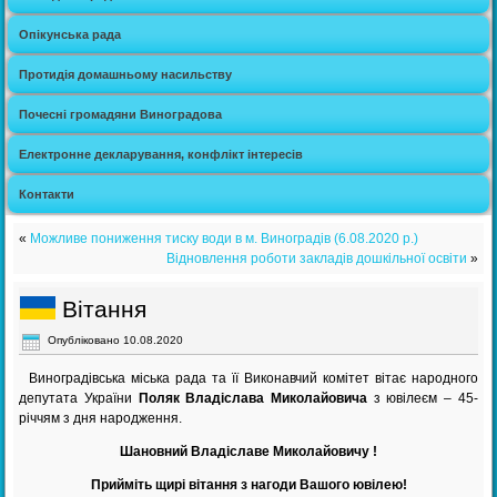
Опікунська рада
Протидія домашньому насильству
Почесні громадяни Виноградова
Електронне декларування, конфлікт інтересів
Контакти
«
Можливе пониження тиску води в м. Виноградів (6.08.2020 р.)
Відновлення роботи закладів дошкільної освіти
»
Вітання
Опубліковано
10.08.2020
Виноградівська міська рада та її Виконавчий комітет вітає народного
депутата України
Поляк Владіслава Миколайовича
з ювілеєм – 45-
річчям з дня народження.
Шановний Владіславе Миколайовичу !
Прийміть щирі вітання з нагоди Вашого ювілею!