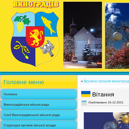
Головне меню
«
Вручено грошові винагород
Вітання
Головна
Опубліковано
24.12.2021
Виноградівська міська рада
Сесії Виноградівської міської ради
Структура органів міської влади