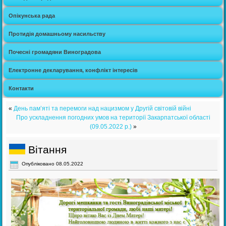
Опікунська рада
Протидія домашньому насильству
Почесні громадяни Виноградова
Електронне декларування, конфлікт інтересів
Контакти
«
День пам’яті та перемоги над нацизмом у Другій світовій війні
Про ускладнення погодних умов на території Закарпатської області
(09.05.2022 р.)
»
Вітання
Опубліковано
08.05.2022