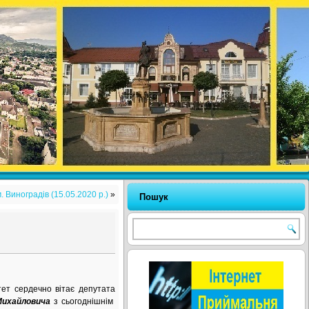
 Виноградів (15.05.2020 р.)
»
Пошук
тет сердечно вітає депутата
Михайловича
з сьогоднішнім