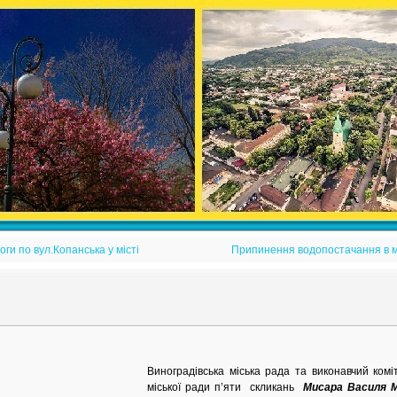
и по вул.Копанська у місті
Припинення водопостачання в м.
Виноградівська міська рада та виконавчий комі
міської ради п’яти скликань
Мисара Василя 