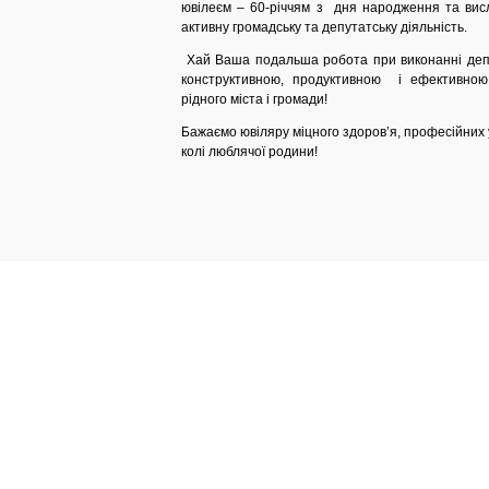
ювілеєм – 60-річчям з дня народження та вис
активну громадську та депутатську діяльність.
Хай Ваша подальша робота при виконанні деп
конструктивною, продуктивною і ефективною
рідного міста і громади!
Бажаємо ювіляру міцного здоров’я, професійних у
колі люблячої родини!