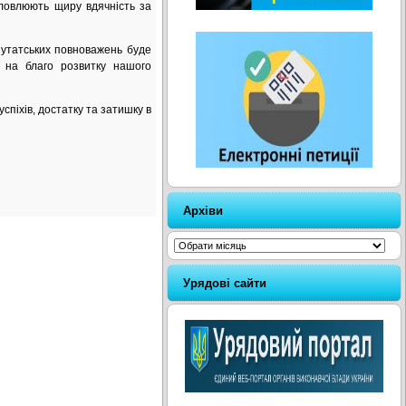
ловлюють щиру вдячність за
утатських повноважень буде
 на благо розвитку нашого
спіхів, достатку та затишку в
Архіви
Архіви
Урядові сайти