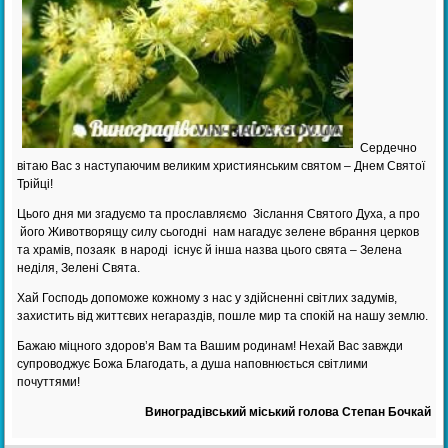
Сердечно
вітаю Вас з наступаючим великим християнським святом – Днем Святої
Трійці!
Цього дня ми згадуємо та прославляємо Зіслання Святого Духа, а про
його Животворящу силу сьогодні нам нагадує зелене вбрання церков
та храмів, позаяк в народі існує й інша назва цього свята – Зелена
неділя, Зелені Свята.
Хай Господь допоможе кожному з нас у здійсненні світлих задумів,
захистить від життєвих негараздів, пошле мир та спокій на нашу землю.
Бажаю міцного здоров’я Вам та Вашим родинам! Нехай Вас завжди
супроводжує Божа Благодать, а душа наповнюється світлими
почуттями!
Виноградівський міський голова Степан Бочкай