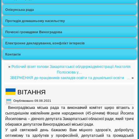
Опікунська рада
Протидія домашньому насильству
Почесні громадяни Виноградова
Електронне декларування, конфлікт інтересів
Контакти
«
Робочий візит голови Закарпатської облдержадміністрації Анатолія
Полоскова у…
ЗВЕРНЕННЯ до працівників закладів освіти та дошкільної освіти …
»
ВІТАННЯ
Опубліковано
09.08.2021
Виноградівська міська рада та виконавчий комітет щиро вітають з
сьогоднішнім ювілейним днем народження (45-річчям) Фізеші Йосипа
Йосиповича – діючого депутата Закарпатської обласної ради, який тричі
обирався депутатом Виноградівської міської ради.
У цей святковий день бажаємо Вам міцного здоров’я, добробуту,
оптимізму та здобутків у професійній, депутатській та громадській