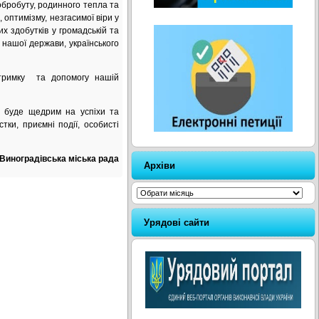
обробуту, родинного тепла та
 оптимізму, незгасимої віри у
их здобутків у громадській та
 нашої держави, українського
тримку та допомогу нашій
буде щедрим на успіхи та
стки, приємні події, особисті
Виноградівська міська рада
Архіви
Архіви
Урядові сайти