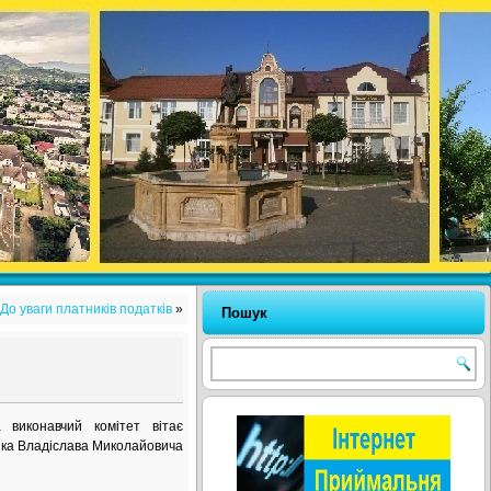
До уваги платників податків
»
Пошук
 виконавчий комітет вітає
яка Владіслава Миколайовича