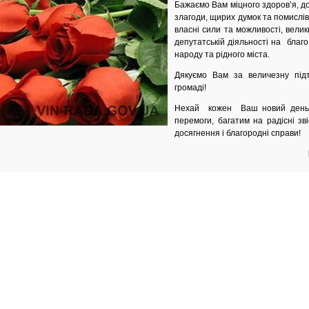
Бажаємо Вам міцного здоров’я, д
злагоди, щирих думок та помислів,
власні сили та можливості, велик
депутатській діяльності на благо
народу та рідного міста.
Дякуємо Вам за величезну під
громаді!
Нехай кожен Ваш новий день 
перемоги, багатим на радісні зві
досягнення і благородні справи!