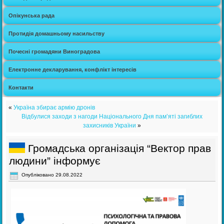
Опікунська рада
Протидія домашньому насильству
Почесні громадяни Виноградова
Електронне декларування, конфлікт інтересів
Контакти
«
Україна збирає армію дронів
Відбулися заходи з нагоди Національного Дня пам’яті загиблих
захисників України
»
Громадська організація “Вектор прав
людини” інформує
Опубліковано
29.08.2022