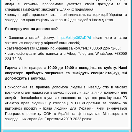
люди зі схожими проблемами діляться своїм досвідом та зі
спеціалістами(-ками) знаходять шляхи їх подолання;
• консультації з правових питань, які виникають на території України та
закордоном щодо соціальних гарантій для людей з інвалідністю.
Як звернутись за допомогою?
• Заповнити онлайн-форму:
https://bit.ly/36ZxDPd
після чого з вами
зв’яжеться оператор у обраний вами спосіб;
• зателефонувати (дзвінки по Україні) за ном.тел.: +38050 224-72-36;
• зателефонувати або написати в Viber, Telegram, WhatsApp: +38050
224-72-36.
Гаряча лінія працює з 10:00 до 19:00 з понеділка по суботу. Наші
оператори приймуть звернення та знайдуть спеціаліста(-ку), які
допоможуть з запитом.
Психологічна та правова допомога людям з інвалідністю в умовах
воєнного стану надається в межах проєкту «Гаряча лінія допомоги для
людей з інвалідністю в умовах воєнного стану», що реалізується ГО
«Вектор прав людини» у співпраці з ГО «Боротьба за права» за
підтримки проєкту «Права людини для України», який виконується
Програмою розвитку ООН в Україні та фінансується Міністерством
закордонних справ Данії протягом 2019-2023 роках.