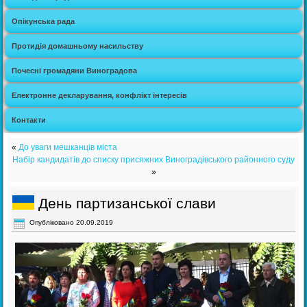
Опікунська рада
Протидія домашньому насильству
Почесні громадяни Виноградова
Електронне декларування, конфлікт інтересів
Контакти
«
До уваги мешканців міста
Набір кандидатів до списку присяжних Виноградівського районного суду
»
День партизанської слави
Опубліковано
20.09.2019