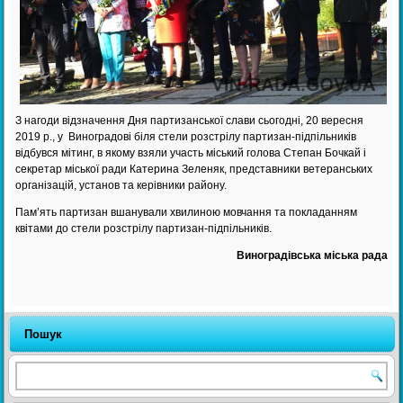
З нагоди відзначення Дня партизанської слави сьогодні, 20 вересня
2019 р., у Виноградові біля стели розстрілу партизан-підпільників
відбувся мітинг, в якому взяли участь міський голова Степан Бочкай і
секретар міської ради Катерина Зеленяк, представники ветеранських
організацій, установ та керівники району.
Пам’ять партизан вшанували хвилиною мовчання та покладанням
квітами до стели розстрілу партизан-підпільників.
Виноградівська міська рада
Пошук