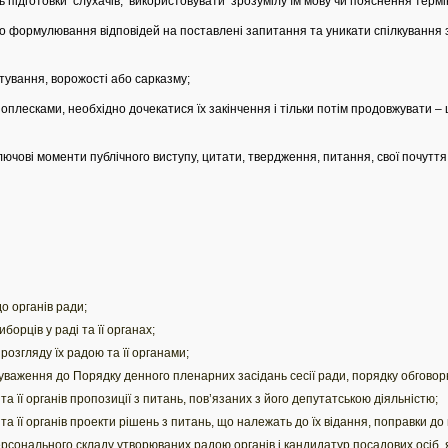
 підготовки слухачів, використовувати зрозумілу їм мову чи пояснення термін
о формулювання відповідей на поставлені запитання та уникати спілкування 
ування, ворожості або сарказму;
плесками, необхідно дочекатися їх закінчення і тільки потім продовжувати –
ючові моменти публічного виступу, цитати, твердження, питання, свої почуття
о органів ради;
орців у раді та її органах;
озгляду їх радою та її органами;
уваження до Порядку денного пленарних засідань сесії ради, порядку обговорю
та її органів пропозиції з питань, пов’язаних з його депутатською діяльністю;
та її органів проекти рішень з питань, що належать до їх відання, поправки до 
сонального складу утворюваних радою органів і кандидатур посадових осіб, 