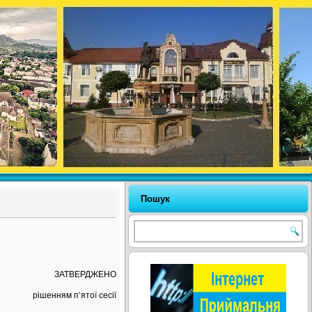
Пошук
ЗАТВЕРДЖЕНО
рішенням п’ятої сесії