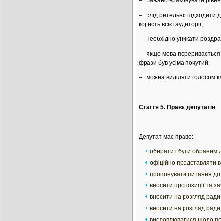
– бажано враховувати рівень
– слід ретельно підходити д
користь всієї аудиторії;
– необхідно уникати роздрат
– якщо мова переривається о
фрази був усіма почутий;
– можна виділяти голосом кл
Стаття 5. Права депутатів
Депутат має право:
обирати і бути обраним д
офіційно представляти виб
пропонувати питання до р
вносити пропозиції та за
вносити на розгляд ради 
вносити на розгляд ради 
висловлюватися щодо пер