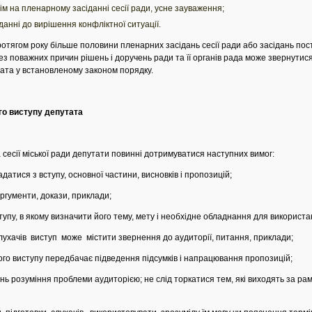
м на пленарному засіданні сесії ради, усне зауваження;
данні до вирішення конфліктної ситуації.
отягом року більше половини пленарних засідань сесії ради або засідань пості
без поважних причин рішень і доручень ради та її органів рада може звернутис
тата у встановленому законом порядку.
го виступу депутата
а сесії міської ради депутати повинні дотримуватися наступних вимог:
датися з вступу, основної частини, висновків і пропозицій;
гументи, докази, приклади;
пу, в якому визначити його тему, мету і необхідне обладнання для використан
ухачів виступ може містити звернення до аудиторії, питання, приклади;
го виступу передбачає підведення підсумків і напрацювання пропозицій;
ь розуміння проблеми аудиторією; не слід торкатися тем, які виходять за рам