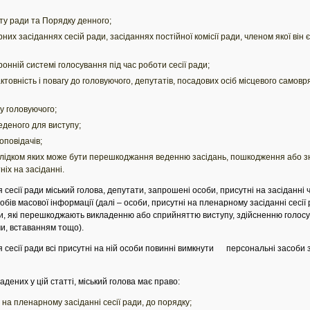
у ради та Порядку денного;
них засіданнях сесій ради, засіданнях постійної комісії ради, членом якої він
онній системі голосування під час роботи сесії ради;
актовність і повагу до головуючого, депутатів, посадових осіб місцевого самовр
у головуючого;
еденого для виступу;
оповідачів;
аслідком яких може бути перешкоджання веденню засідань, пошкодження або 
іх на засіданні.
 сесії ради міський голова, депутати, запрошені особи, присутні на засіданні
бів масової інформації (далі – особи, присутні на пленарному засіданні сесії
и, які перешкоджають викладенню або сприйняттю виступу, здійсненню голосу
ми, вставанням тощо).
 сесії ради всі присутні на ній особи повинні вимкнути персональні засоби зв
адених у цій статті, міський голова має право:
х на пленарному засіданні сесії ради, до порядку;