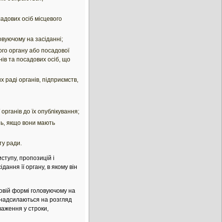
садових осіб місцевого
овуючому на засіданні;
ого органу або посадової
нів та посадових осіб, що
х раді органів, підприємств,
органів до їх опублікування;
нь, якщо вони мають
ту ради.
ступу, пропозицій і
ання її органу, в якому він
мовій формі головуючому на
о надсилаються на розгляд
важення у строки,