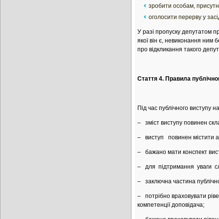
зробити особам, присутні
оголосити перерву у засі
У разі пропуску депутатом пр
якої він є, невиконання ним 
про відкликання такого депу
Стаття 4. Правила публічно
Під час публічного виступу н
– зміст виступу повинен скла
– виступ повинен містити ар
– бажано мати конспект висту
– для підтримання уваги сл
– заключна частина публічно
– потрібно враховувати рівен
компетенції доповідача;