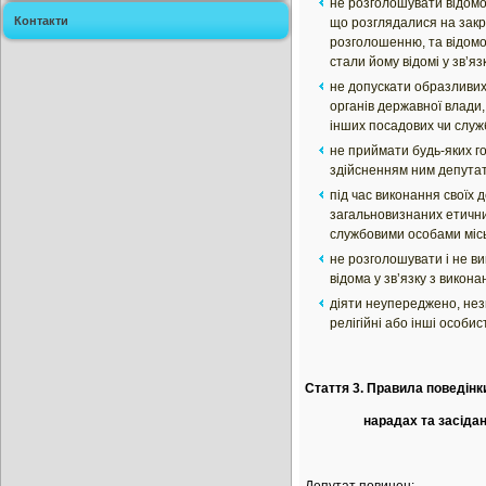
не розголошувати відомо
Контакти
що розглядалися на закрит
розголошенню, та відомо
стали йому відомі у зв’яз
не допускати образливих
органів державної влади, 
інших посадових чи служб
не приймати будь-яких го
здійсненням ним депута
під час виконання своїх
загальновизнаних етичних
службовими особами місь
не розголошувати і не в
відома у зв’язку з викон
діяти неупереджено, незв
релігійні або інші особи
Стаття 3. Правила поведінк
нарадах та засіданнях 