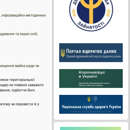
 є, інформаційно-методичних
ядування та інших осіб,
знищення майна ради чи
 члени територіальної
 ради) не повинні заважати
вання, підбиттю його
’язку чи перевести їх у