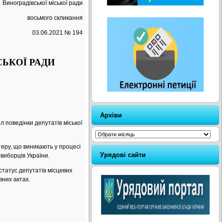
Виноградівської міської ради
восьмого скликання
03.06.2021 № 194
СЬКОЇ РАДИ
Архіви
л поведінки депутатів міської
Архіви
еру, що виникають у процесі
Урядові сайти
виборців України.
статус депутатів місцевих
вних актах.