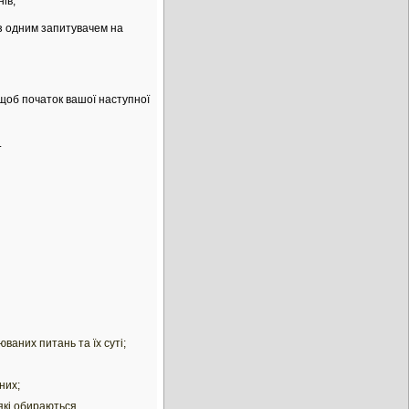
ів;
з одним запитувачем на
 щоб початок вашої наступної
.
ваних питань та їх суті;
них;
які обираються,