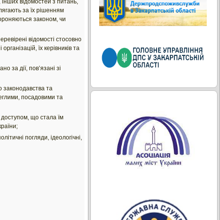
 інших відомостей з питань,
длягають за їх рішенням
ороняються законом, чи
еревірені відомості стосовно
організацій, їх керівників та
 за дії, пов’язані зі
о законодавства та
леглими, посадовими та
 доступом, що стала їм
країни;
літичні погляди, ідеологічні,