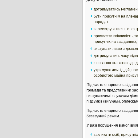
Депутат повинен:
дотримуватись Регламент
бути присутнім на пленар
нарадах;
зареєструватися в електр
проявляти ввічливість, т
присутніх на засіданнях;
виступати лише з дозвол
дотримуватись часу, відв
з повагою ставитись до д
утримуватись від дій, н
особистого майна присутн
Під час пленарного засідання
громади та представники засо
виступаючим і слухачам діям
підсумків (вигуками, оплеска
Під час пленарного засідання
беззвучний режим.
У разі порушення вимог, викл
закликати осіб, присутні