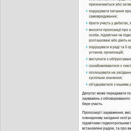
призначаються або затв
порушувати питання про н
самоврядування;
брати участь у дебатах, 
вносити пропозиції про з
особи, підзвітних чи під
розташовані або діють на 
порушувати в раді та її 
установ, організацій;
виступати з обґрунтуванн
ознайомлюватися з текста
оголошувати на засіданні
суспільне значення;
об’єднуватися з іншими д
Депутат може передавати гол
зауважень з обговорюваного п
бере участь.
Пропозиції і зауваження, ви
пленарному засіданні сесії 
підзвітним і підконтрольним 
встановлені радою, та про вж