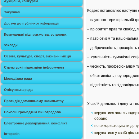
Аукціони, конкурси
Кодекс встановлює наступні 
Закупівлі
– служіння територіальній гр
Доступ до публічної інформації
– пріоритет прав та свобод 
Комунальні підприємства, установи,
– патріотизм та національна г
заклади
– доброчесність, прозорість т
Освіта, культура, спорт, визначні місця
– сумлінність, гуманізм і соц
– чесність, професіоналізм т
Структурні підрозділи інформують
– об’єктивність, неупереджен
Молодіжна рада
– підзвітність та відповідал
Опікунська рада
Протидія домашньому насильству
У своїй діяльності депутат п
Почесні громадяни Виноградова
керуватися загальнодержа
обрано;
Електронне декларування, конфлікт
не використовувати депут
керуватися у своїй діяль
інтересів