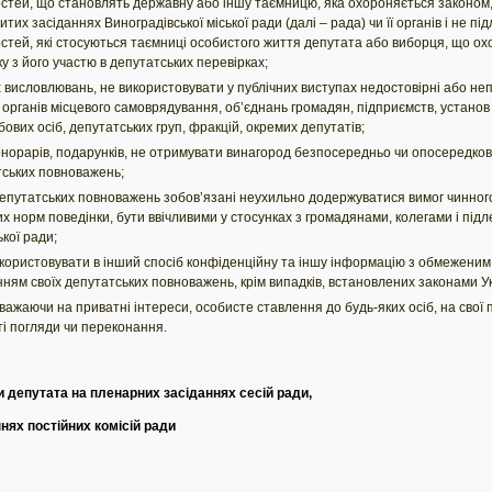
стей, що становлять державну або іншу таємницю, яка охороняється законом,
их засіданнях Виноградівської міської ради (далі – рада) чи її органів і не пі
стей, які стосуються таємниці особистого життя депутата або виборця, що ох
ку з його участю в депутатських перевірках;
 висловлювань, не використовувати у публічних виступах недостовірні або неп
органів місцевого самоврядування, об’єднань громадян, підприємств, установ і 
ових осіб, депутатських груп, фракцій, окремих депутатів;
норарів, подарунків, не отримувати винагород безпосередньо чи опосередковано
тських повноважень;
 депутатських повноважень зобов’язані неухильно додержуватися вимог чинног
 норм поведінки, бути ввічливими у стосунках з громадянами, колегами і під
кої ради;
икористовувати в інший спосіб конфіденційну та іншу інформацію з обмеженим
анням своїх депутатських повноважень, крім випадків, встановлених законами У
ажаючи на приватні інтереси, особисте ставлення до будь-яких осіб, на свої по
сті погляди чи переконання.
и депутата на пленарних засіданнях сесій ради,
постійних комісій ради