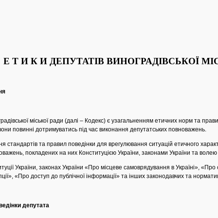
 С Е Т И К И ДЕПУТАТІВ ВИНОГРАДІВСЬКОЇ МІ
ня
радівської міської ради (далі – Кодекс) є узагальненням етичних норм та прави
х вони повинні дотримуватись під час виконання депутатських повноважень.
я стандартів та правил поведінки для врегулювання ситуацій етичного характ
важень, покладених на них Конституцією України, законами України та волею 
туції України, законах України «Про місцеве самоврядування в Україні», «Про 
ції», «Про доступ до публічної інформації» та інших законодавчих та нормати
оведінки депутата