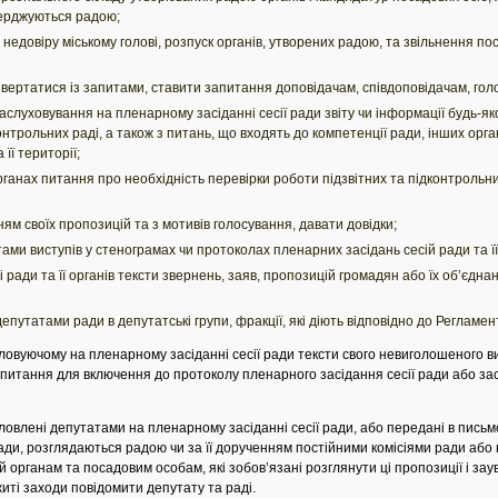
ерджуються радою;
едовіру міському голові, розпуск органів, утворених радою, та звільнення по
звертатися із запитами, ставити запитання доповідачам, співдоповідачам, гол
аслуховування на пленарному засіданні сесії ради звіту чи інформації будь-як
контрольних раді, а також з питань, що входять до компетенції ради, інших орга
її території;
органах питання про необхідність перевірки роботи підзвітних та підконтрольни
ям своїх пропозицій та з мотивів голосування, давати довідки;
ми виступів у стенограмах чи протоколах пленарних засідань сесій ради та її 
 ради та її органів тексти звернень, заяв, пропозицій громадян або їх об’єдна
епутатами ради в депутатські групи, фракції, які діють відповідно до Регламен
овуючому на пленарному засіданні сесії ради тексти свого невиголошеного ви
итання для включення до протоколу пленарного засідання сесії ради або засід
словлені депутатами на пленарному засіданні сесії ради, або передані в пись
ради, розглядаються радою чи за її дорученням постійними комісіями ради аб
їй органам та посадовим особам, які зобов’язані розглянути ці пропозиції і зау
иті заходи повідомити депутату та раді.