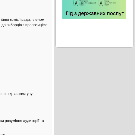
йної комісії ради, членом
я до виборців з пропозицією
ня під час виступу;
ки розуміння аудиторії та