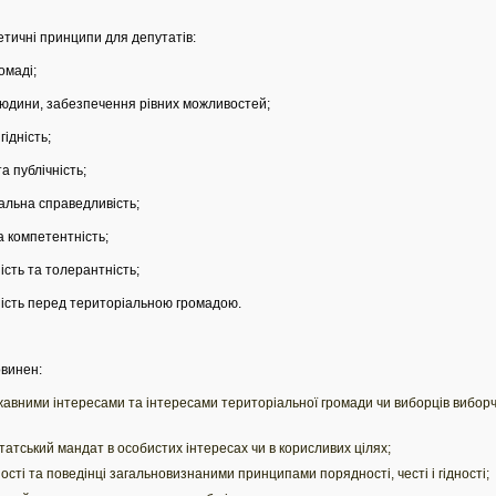
етичні принципи для депутатів:
омаді;
людини, забезпечення рівних можливостей;
ідність;
а публічність;
іальна справедливість;
а компетентність;
ість та толерантність;
ьність перед територіальною громадою.
овинен:
вними інтересами та інтересами територіальної громади чи виборців виборчог
атський мандат в особистих інтересах чи в корисливих цілях;
ності та поведінці загальновизнаними принципами порядності, честі і гідності;