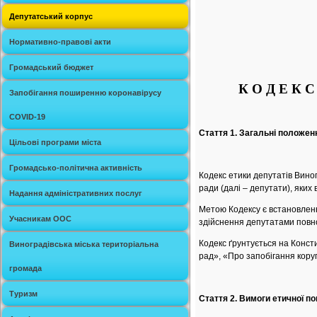
Депутатський корпус
Нормативно-правові акти
Громадський бюджет
К О Д Е К
Запобігання поширенню коронавірусу
COVID-19
Стаття 1. Загальні положен
Цільові програми міста
Громадсько-політична активність
Кодекс етики депутатів Виног
ради (далі – депутати), яки
Надання адміністративних послуг
Метою Кодексу є встановленн
Учасникам ООС
здійснення депутатами повно
Кодекс ґрунтується на Консти
Виноградівська міська територіальна
рад», «Про запобігання коруп
громада
Туризм
Стаття 2. Вимоги етичної п