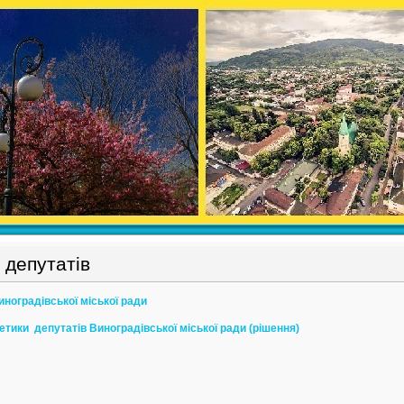
 депутатів
ноградівської міської ради
 етики
депутатів Виноградівської міської ради (рішення)