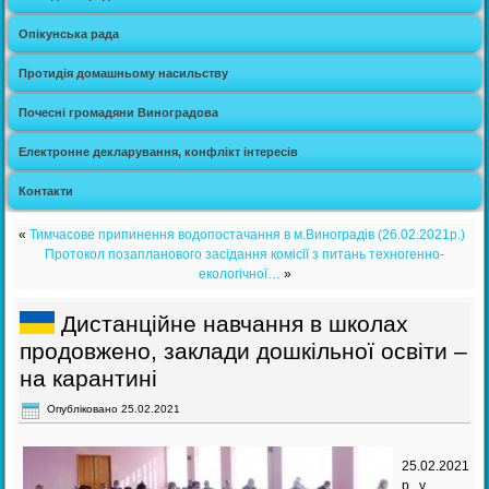
Опікунська рада
Протидія домашньому насильству
Почесні громадяни Виноградова
Електронне декларування, конфлікт інтересів
Контакти
«
Тимчасове припинення водопостачання в м.Виноградів (26.02.2021р.)
Протокол позапланового засідання комісії з питань техногенно-
екологічної…
»
Дистанційне навчання в школах
продовжено, заклади дошкільної освіти –
на карантині
Опубліковано
25.02.2021
25.02.2021
р. у