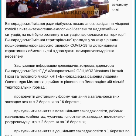
великому
залі
Виноградівської міської ради відбулось позапланове засідання місцевої
комісії з питань техногенно-екологічної безпеки та надзвичайних
ситуацій, на якій було розглянуто ситуацію, що склалася на території
Виноградівської міської територіальної громади у зв’язку з різким
поширенням коронавірусної хвороби COVID-19 та дотриманням
карантинних обмежень, які відповідають помаранчевому рівню
небезпеки.
Заслухавши інформацію доповідачів, зокрема, директора
Виноградівської філії ДУ «Закарпатський ОЛЦ МОЗ України» Наталії
Гірки та головного лікаря КНП «Виноградівська районна лікарня»
Олександра Милюкова, прийнято рішення по Виноградівській міській
територіальній громаді:
продовжити дистанційну форму навчання в загальноосвітніх
закладах освіти з 2 березня по 16 березня;
призупинити заняття в позашкільних закладах освіти, учбових
навчальних комбінатах, музичних і спортивних закладах, інклюзивно-
ресурсному центрі з 2 березня по 16 березня;
призупинити заняття в дошкільних закладах освіти з 1 березня по