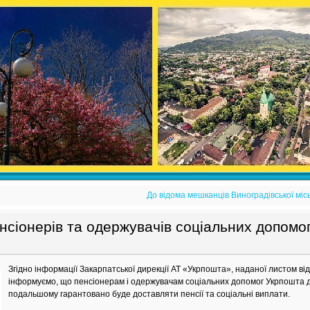
До відома мешканців Виноградівської міс
нсіонерів та одержувачів соціальних допомо
Згідно інформації Закарпатської дирекції АТ «Укрпошта», наданої листом ві
інформуємо, що пенсіонерам і одержувачам соціальних допомог Укрпошта до
подальшому гарантовано буде доставляти пенсії та соціальні виплати.