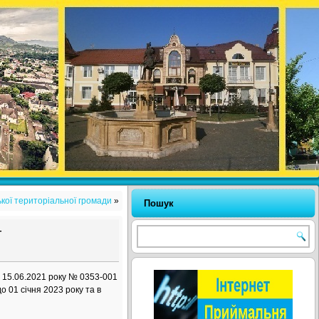
ької територіальної громади
»
Пошук
г
д 15.06.2021 року № 0353-001
 01 січня 2023 року та в