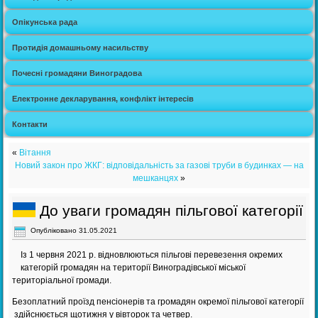
Опікунська рада
Протидія домашньому насильству
Почесні громадяни Виноградова
Електронне декларування, конфлікт інтересів
Контакти
«
Вітання
Новий закон про ЖКГ: відповідальність за газові труби в будинках — на
мешканцях
»
До уваги громадян пільгової категорії
Опубліковано
31.05.2021
Із 1 червня 2021 р. відновлюються пільгові перевезення окремих
категорій громадян на території Виноградівської міської
територіальної громади.
Безоплатний проїзд пенсіонерів та громадян окремої пільгової категорії
здійснюється щотижня у вівторок та четвер.