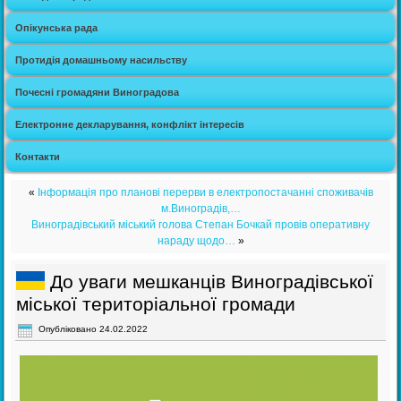
Опікунська рада
Протидія домашньому насильству
Почесні громадяни Виноградова
Електронне декларування, конфлікт інтересів
Контакти
«
Інформація про планові перерви в електропостачанні споживачів
м.Виноградів,…
Виноградівський міський голова Степан Бочкай провів оперативну
нараду щодо…
»
До уваги мешканців Виноградівської
міської територіальної громади
Опубліковано
24.02.2022