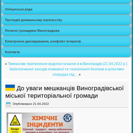
Опікунська рада
Протидія домашньому насильству
Почесні громадяни Виноградова
Електронне декларування, конфлікт інтересів
Контакти
«
Тимчасове припинення водопостачання в м.Виноградів (21.04.2022 р.)
Забезпечення заходів пожежної та техногенної безпеки в культових
спорудах під…
»
До уваги мешканців Виноградівської
міської територіальної громади
Опубліковано
21.04.2022