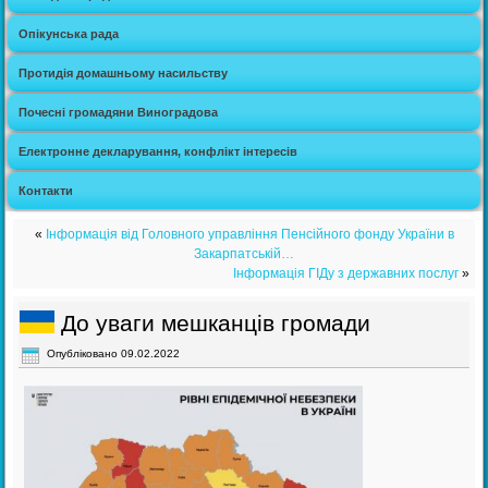
Опікунська рада
Протидія домашньому насильству
Почесні громадяни Виноградова
Електронне декларування, конфлікт інтересів
Контакти
«
Інформація від Головного управління Пенсійного фонду України в
Закарпатській…
Інформація ГІДу з державних послуг
»
До уваги мешканців громади
Опубліковано
09.02.2022