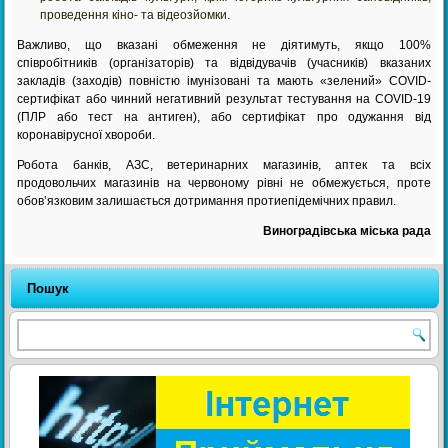
проведення кіно- та відеозйомки.
Важливо, що вказані обмеження не діятимуть, якщо 100%
співробітників (організаторів) та відвідувачів (учасників) вказаних
закладів (заходів) повністю імунізовані та мають «зелений» COVID-
сертифікат або чинний негативний результат тестування на COVID-19
(ПЛР або тест на антиген), або сертифікат про одужання від
коронавірусної хвороби.
Робота банків, АЗС, ветеринарних магазинів, аптек та всіх
продовольчих магазинів на червоному рівні не обмежується, проте
обов’язковим залишається дотримання протиепідемічних правил.
Виноградівська міська рада
Пошук