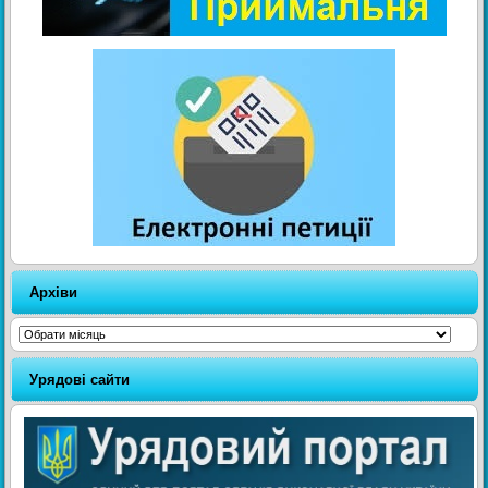
Архіви
Архіви
Урядові сайти