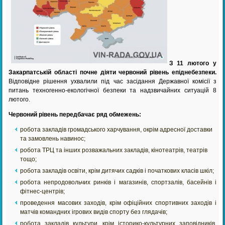
З 11 лютого у
Закарпатській області почне діяти червоний рівень епіднебезпеки.
Відповідне рішення ухвалили під час засідання Державної комісії з
питань техногенно-екологічної безпеки та надзвичайних ситуацій 8
лютого.
Ч
ервоний рівень передбачає ряд обмежень:
робота закладів громадського харчування, окрім адресної доставки
та замовлень навинос;
робота ТРЦ та інших розважальних закладів, кінотеатрів, театрів
тощо;
робота закладів освіти, крім дитячих садків і початкових класів шкіл;
робота непродовольчих ринків і магазинів, спортзалів, басейнів і
фітнес-центрів;
проведення масових заходів, крім офіційних спортивних заходів і
матчів командних ігрових видів спорту без глядачів;
робота закладів культури, крім історико-культурних заповідників,