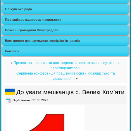
Опікунська рада
Протидія домашньому насильству
Почесні громадяни Виноградова
Електронне декларування, конфлікт інтересів
Контакти
«
Презентовано рюкзаки для першокласників з числа внутрішньо
переміщених осіб
Серпнева конференція працівників освіти, позашкільної та
дошкільної…
»
До уваги мешканців с. Великі Ком’яти
Опубліковано
31.08.2022