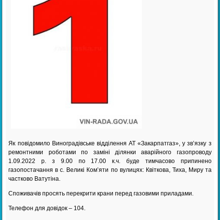
Як повідомило Виноградівське відділення АТ «Закарпатгаз», у зв’язку з
ремонтними роботами по заміні ділянки аварійного газопроводу
1.09.2022 р. з 9.00 по 17.00 к.ч. буде тимчасово припинено
газопостачання в с. Великі Ком’яти по вулицях: Квіткова, Тиха, Миру та
частково Ватутіна.
Споживачів просять перекрити крани перед газовими приладами.
Телефон для довідок – 104.