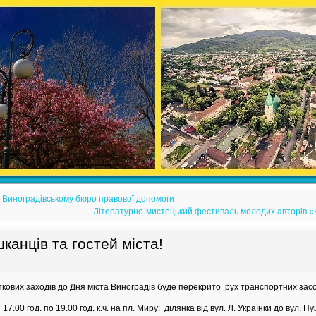
 Виноградівському бюро правової допомоги
Літературно-мистецький фестиваль молодих авторів «
канців та гостей міста!
ткових заходів до Дня міста Виноградів буде перекрито рух транспортних засо
17.00 год. по 19.00 год. к.ч. на пл. Миру: ділянка від вул. Л. Українки до вул. Пу