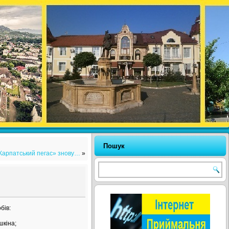
Пошук
Карпатський пегас» знову…
»
бів:
шкіна;