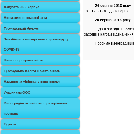
26 серпня 2018 року
–
Депутатський корпус
та з 17.30 к.ч. і до заверше
Нормативно-правові акти
28 серпня 2018 року
– 
Громадський бюджет
Дані заходи з обмеження 
заходів з нагоди відзначення 
Запобігання поширенню коронавірусу
Просимо виноградівців з п
COVID-19
Цільові програми міста
Громадсько-політична активність
Надання адміністративних послуг
Учасникам ООС
Виноградівська міська територіальна
громада
Туризм