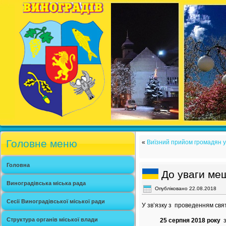
Головне меню
«
Виїзний прийом громадян у
Головна
До уваги меш
Виноградівська міська рада
Опубліковано
22.08.2018
Сесії Виноградівської міської ради
У зв’язку з проведенням свя
Структура органів міської влади
25 серпня 2018 року
з 