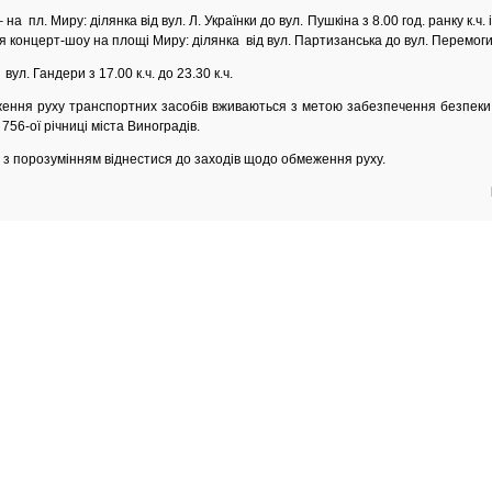
 на пл. Миру: ділянка від вул. Л. Українки до вул. Пушкіна з 8.00 год. ранку к.
ння концерт-шоу на площі Миру: ділянка від вул. Партизанська до вул. Перемоги
вул. Гандери з 17.00 к.ч. до 23.30 к.ч.
руху транспортних засобів вживаються з метою забезпечення безпеки п
756-ої річниці міста Виноградів.
орозумінням віднестися до заходів щодо обмеження руху.