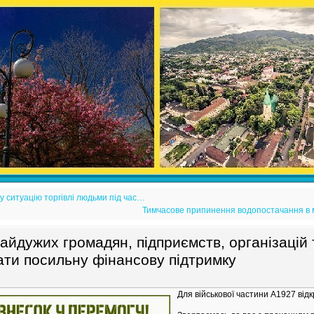
у ситуацію торгівлі людьми під час…
Тимчасове припинення водопостачання в м.
айдужих громадян, підприємств, організацій 
ати посильну фінансову підтримку
Для військової частини А1927 від