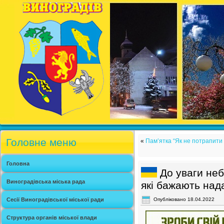
Головне меню
«
Пам’ятка “Як не потрапити 
Головна
До уваги неб
Виноградівська міська рада
які бажають над
Сесії Виноградівської міської ради
Опубліковано
18.04.2022
Структура органів міської влади