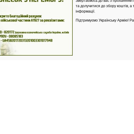
Звертаємось до вас з проханням п
та долучитися до збору коштів, а
інформації.
Підтримуємо Українську Армію! Р