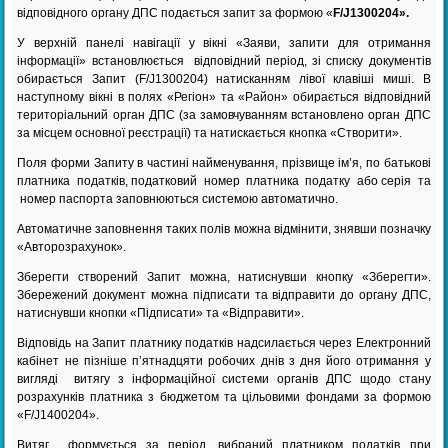
відповідного органу ДПС подається запит за формою «
F/J1300204».
У верхній панелі навігації у вікні «Заяви, запити для отримання
інформації» встановлюється відповідний період, зі списку документів
обирається Запит (F/J1300204) натисканням лівої клавіші миші. В
наступному вікні в полях «Регіон» та «Район» обирається відповідний
територіальний орган ДПС (за замовчуванням встановлено орган ДПС
за місцем основної реєстрації) та натискається кнопка «Створити».
Поля форми Запиту в частині найменування, прізвище ім’я, по батькові
платника податків, податковий номер платника податку або серія та
номер паспорта заповнюються системою автоматично.
Автоматичне заповнення таких полів можна відмінити, знявши позначку
«Авторозрахунок».
Зберегти створений Запит можна, натиснувши кнопку «Зберегти».
Збережений документ можна підписати та відправити до органу ДПС,
натиснувши кнопки «Підписати» та «Відправити».
Відповідь на Запит платнику податків надсилається через Електронний
кабінет не пізніше п’ятнадцяти робочих днів з дня його отримання у
вигляді витягу з інформаційної системи органів ДПС щодо стану
розрахунків платника з бюджетом та цільовими фондами за формою
«F/J1400204».
Витяг формується за період, вибраний платником податків при