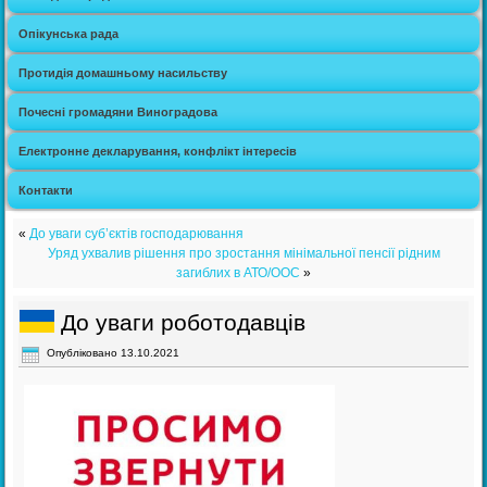
Опікунська рада
Протидія домашньому насильству
Почесні громадяни Виноградова
Електронне декларування, конфлікт інтересів
Контакти
«
До уваги суб’єктів господарювання
Уряд ухвалив рішення про зростання мінімальної пенсії рідним
загиблих в АТО/ООС
»
До уваги роботодавців
Опубліковано
13.10.2021