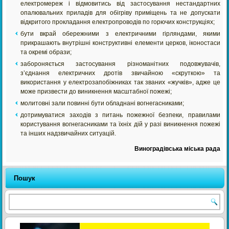
електромереж і відмовитись від застосування нестандартних
опалювальних приладів для обігріву приміщень та не допускати
відкритого прокладання електропроводів по горючих конструкціях;
бути вкрай обережними з електричними гірляндами, якими
прикрашають внутрішні конструктивні елементи церков, іконостаси
та окремі образи;
забороняється застосування різноманітних подовжувачів,
з’єднання електричних дротів звичайною «скруткою» та
використання у електрозапобіжниках так званих «жучків», адже це
може призвести до виникнення масштабної пожежі;
молитовні зали повинні бути обладнані вогнегасниками;
дотримуватися заходів з питань пожежної безпеки, правилами
користування вогнегасниками та їхніх дій у разі виникнення пожежі
та інших надзвичайних ситуацій.
Виноградівська міська рада
Пошук