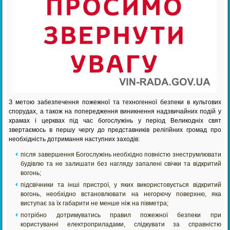
З метою забезпечення пожежної та техногенної безпеки в культових
спорудах, а також на попередження виникнення надзвичайних подій у
храмах і церквах під час богослужінь у період Великодніх свят
звертаємось в першу чергу до представників релігійних громад про
необхідність дотримання наступних заходів:
після завершення Богослужінь необхідно повністю знеструмлювати
будівлю та не залишати без нагляду запалені свічки та відкритий
вогонь;
підсвічники та інші пристрої, у яких використовується відкритий
вогонь, необхідно встановлювати на негорючу поверхню, яка
виступає за їх габарити не менше ніж на півметра;
потрібно дотримуватись правил пожежної безпеки при
користуванні електроприладами, слідкувати за справністю