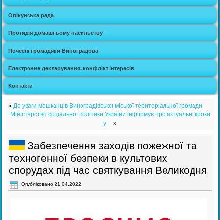
Опікунська рада
Протидія домашньому насильству
Почесні громадяни Виноградова
Електронне декларування, конфлікт інтересів
Контакти
«
До уваги мешканців Виноградівської міської територіальної громади
Міністерство соціальної політики України інформує про актуальні кроки
у…
»
Забезпечення заходів пожежної та
техногенної безпеки в культових
спорудах під час святкування Великодня
Опубліковано
21.04.2022