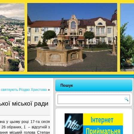
Пошук
і святкують Різдво Христово
»
кої міської ради
 у цьому році 17-та сесія
з 26 обраних, 1 – відсутній з
ання міський голова Степан