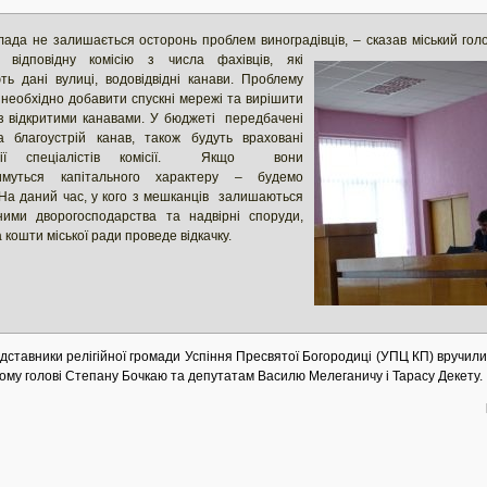
влада не залишається осторонь проблем виноградівців, – сказав міський гол
 відповідну комісію з числа фахівців, які
ть дані вулиці, водовідвідні канави. Проблему
 необхідно добавити спускні мережі та вирішити
з відкритими канавами. У бюджеті передбачені
 благоустрій канав, також будуть враховані
иції спеціалістів комісії. Якщо вони
тимуться капітального характеру – будемо
На даний час, у кого з мешканців залишаються
ними дворогосподарства та надвірні споруди,
кошти міської ради проведе відкачку.
дставники релігійної громади Успіння Пресвятої Богородиці (УПЦ КП) вручили
ькому голові Степану Бочкаю та депутатам Василю Мелеганичу і Тарасу Декету.