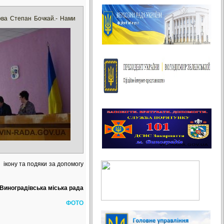
ова Сте
пан Бочкай.- Нами
 ікону та подяки за допомогу
Виноградівська міська рада
ФОТО