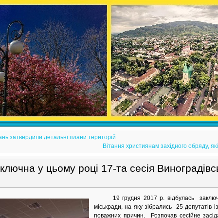
ань затвердили детальні плани територій
Вітання християнам західного обряду, як
ключна у цьому році 17-та сесія Виноградівсь
19 грудня 2017 р. відбулась заключна
міськради, на яку зібрались 25 депутатів і
поважних причин. Розпочав сесійне засід