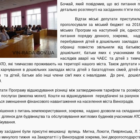
Бочкай, який повідомив, що всі питання 
детально розглянуті на засіданнях п’яти пос
Відтак міські депутати приступили
проголосували за міський бюджет на 2018
міських Програм на наступний рік, однос
питання порядку денного, зокрема, над
перебування дітей в дошкільних закладах м
обранці повністю звільнили від батьків
дошкільнят, батьки яких є учасниками бо
наслідків аварії на ЧАЕС та дітей з тимча
ТО, які тимчасово проживають на території нашого міста. Також депутати 
 харчування в дошкільних закладах міста дітей з багатодітних сімей, дітей-с
ів та дітей, батьки або інші члени сім'ї яких є інвалідами. До речі, дошкіл
0.
 Програму відшкодування різниці між затвердженим тарифом та розміро
 послугах (викопка могил). Кошти на відшкодування передбачені за рахунок 
ься зменшення фінансового навантаження на населення міста Виноградів.
ішення з питань землекористування, зокрема, надано дозволи на складанн
 ділянок для будівництва та обслуговування житлових будинків учасникам АТО
бкування.
асіданні були присутні мешканці вулиць Митна, Локоти, Пиврянська, Л. У
я минулого тижня на Закарпатті і у Виноградові зокрема, їхні дворогосподарст