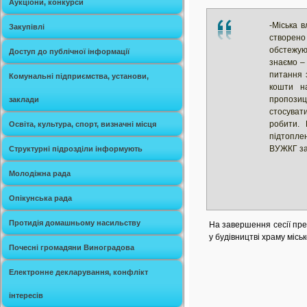
Аукціони, конкурси
-Міська 
Закупівлі
створено
обстежую
Доступ до публічної інформації
знаємо –
питання 
Комунальні підприємства, установи,
кошти на
пропоз
заклади
стосува
робити. 
Освіта, культура, спорт, визначні місця
підтопле
ВУЖКГ за 
Структурні підрозділи інформують
Молодіжна рада
Опікунська рада
Протидія домашньому насильству
На завершення сесії пре
у будівництві храму міс
Почесні громадяни Виноградова
Електронне декларування, конфлікт
інтересів