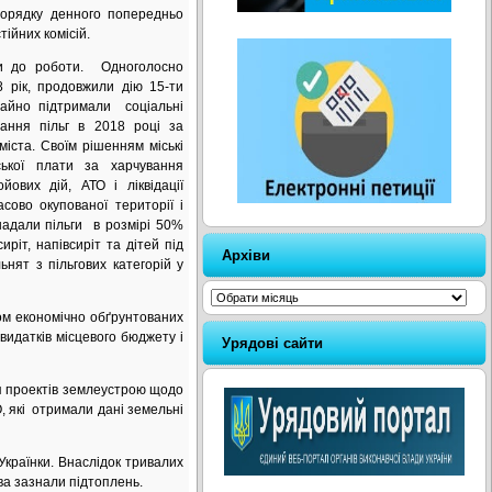
порядку денного попередньо
тійних комісій.
 до роботи. Одноголосно
 рік, продовжили дію 15-ти
тайно підтримали соціальні
ання пільг в 2018 році за
іста. Своїм рішенням міські
ської плати за харчування
йових дій, АТО і ліквідації
сово окупованої території і
надали пільги в розмірі 50%
иріт, напівсиріт та дітей під
Архіви
ьнят з пільгових категорій у
Архіви
м економічно обґрунтованих
видатків місцевого бюджету і
Урядові сайти
я проектів землеустрою щодо
, які отримали дані земельні
країнки. Внаслідок тривалих
ва зазнали підтоплень.