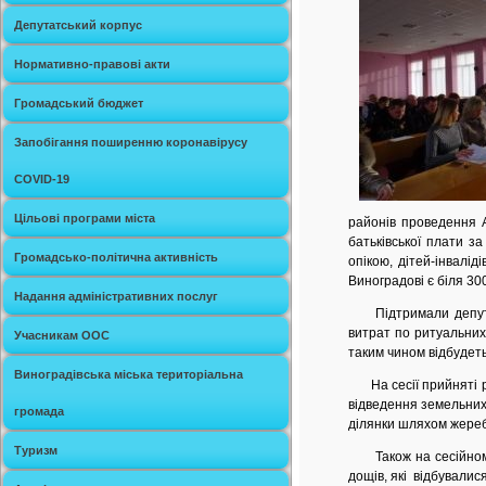
Депутатський корпус
Нормативно-правові акти
Громадський бюджет
Запобігання поширенню коронавірусу
COVID-19
Цільові програми міста
районів проведення А
батьківської плати за
Громадсько-політична активність
опікою, дітей-інвалід
Виноградові є біля 30
Надання адміністративних послуг
Підтримали депутати
витрат по ритуальних
Учасникам ООС
таким чином відбудет
Виноградівська міська територіальна
На сесії прийняті р
відведення земельних
громада
ділянки шляхом жере
Туризм
Також на сесійному з
дощів, які відбувалис