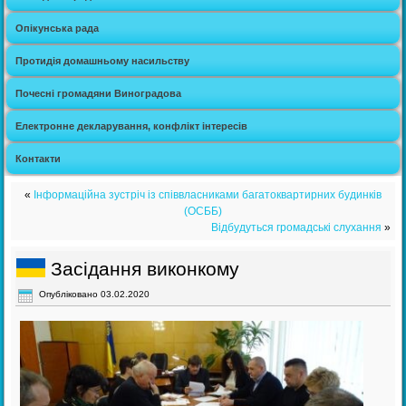
Опікунська рада
Протидія домашньому насильству
Почесні громадяни Виноградова
Електронне декларування, конфлікт інтересів
Контакти
«
Інформаційна зустріч із співвласниками багатоквартирних будинків
(ОСББ)
Відбудуться громадські слухання
»
Засідання виконкому
Опубліковано
03.02.2020