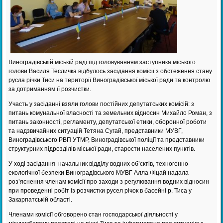
Виноградівській міській раді під головуванням заступника міського
голови Василя Тесличка відбулось засідання комісії з обстеження стану
русла річки Тиси на території Виноградівської міської ради та контролю
за дотриманням її розчистки.
Участь у засіданні взяли голови постійних депутатських комісій: з
питань комунальної власності та земельних відносин Михайло Роман, з
питань законності, регламенту, депутатської етики, оборонної роботи
та надзвичайних ситуацій Тетяна Сугай, представники МУВГ,
Виноградівського РВП УТМР, Виноградівської поліції та представники
структурних підрозділів міської ради, старости населених пунктів.
У ході засідання начальник відділу водних об’єктів, техногенно-
екологічної безпеки Виноградівського МУВГ Алла Фіцай надала
роз’яснення членам комісії про заходи з регулювання водних відносин
при проведенні робіт із розчистки русел річок в басейні р. Тиса у
Закарпатській області.
Членами комісії обговорено стан господарської діяльності у