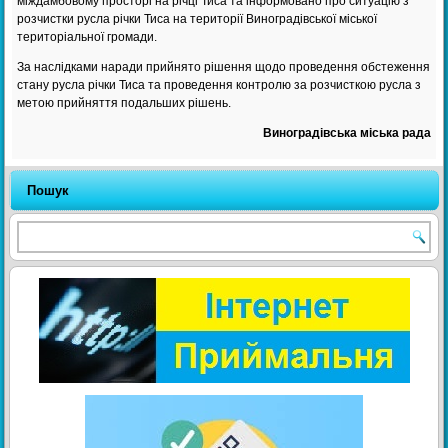
міждамбовому просторі на річці Тиса та інформовано про ситуацію з
розчистки русла річки Тиса на території Виноградівської міської
територіальної громади.
За наслідками наради прийнято рішення щодо проведення обстеження
стану русла річки Тиса та проведення контролю за розчисткою русла з
метою прийняття подальших рішень.
Виноградівська міська рада
Пошук