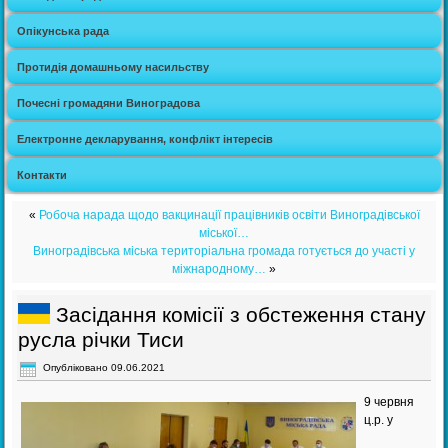
Опікунська рада
Протидія домашньому насильству
Почесні громадяни Виноградова
Електронне декларування, конфлікт інтересів
Контакти
«
Робоча нарада щодо вакцинації працівників освіти Виноградівської
міської…
Виноградівська міська територіальна громада готується до участі у
міжнародному…
»
Засідання комісії з обстеження стану
русла річки Тиси
Опубліковано
09.06.2021
9 червня
ц.р. у