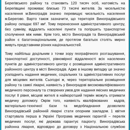
Берегівського району та становить 120 тисяч осіб, натомість на
Берегівщині проживає близько 73 тисячі жителів. За чисельністю
населення м.Виноградів значно перевищує чисельність населення
м.Берегово. Варто також зазначити, що територія Виноградівського
району складає 697 км². Тому перенесення адміністративного центру,
без сумніву, віддалить населені пункти та погіршить транспортне
сполучення між ними. Крім того, місто Виноградів та Виноградівський
район є багатонаціональним, де протягом багатьох століть мирно
живуть представники різних національностей.
Тому найбільш доцільним з точки зору географічного розташування,
транспортної доступності, рівномірної віддаленості всіх населених
пунктів до адміністративного центру є розміщення адміністративного
районного центру в місті Виноградів. Адже в іншому випадку це значно
ускладнить надання медичних, соціальних та адміністративних послуг
для місцевих жителів. Сьогодні ж, через територіальне розміщення
району та самої лікарні, наявність у Виноградові висококваліфікованого
медичного персоналу та створених умов для надання якісних медичних
послуг ІІ рівня, місцеві жителі в найкоротший термін можуть отримати
медичну допомогу. Окрім того, наявність кваліфікованих кадрів,
матеріально-технічної бази та медобладнання дозволило
Виноградівській районній лікарні стати опорним закладом. 1 квітня
стартувала перша в Україні Програма медичних гарантій – перелік
медичних послуг, які держава гарантує пацієнту. Виноградівська
районна лікарня, відповідно до договору з Національною службою