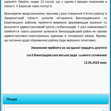
здоров’я України, надає 13 послуг, що є одним з кращих показників в
області. У Берегові таких послуг 6.
Враховуючи вищезазначене, просимо у разі створення п’ятого району в
Закарпатській області, шляхом об’єднання Виноградівського та
Берегівського районів, прийняти виважене державницьке рішення та
визначити адміністративний центр у м.Виноградів. У разі неможливості
прийняття такого рішення залишити Виноградівський район як окрему
адміністративно-територіальну одиницю в теперішніх межах. Віримо,
що питання щодо збереження району буде вирішено позитивно.
Звернення прийнято на засіданні тридцять дев’ятої
сесії Виноградівської міської ради сьомого скликання
12.06.2020 року
Пошук