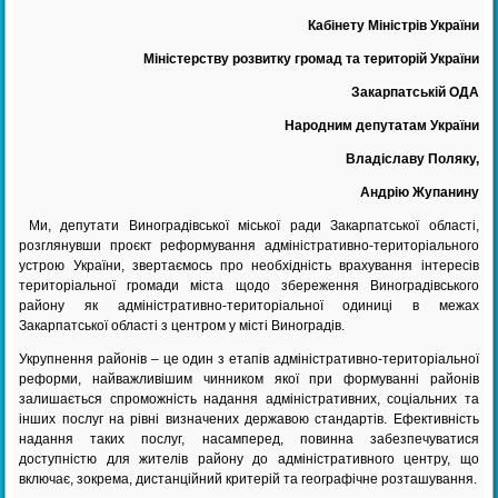
Кабінету Міністрів України
Міністерству розвитку громад та територій України
Закарпатській ОДА
Народним депутатам України
Владіславу Поляку,
Андрію Жупанину
Ми, депутати Виноградівської міської ради Закарпатської області,
розглянувши проєкт реформування адміністративно-територіального
устрою України, звертаємось про необхідність врахування інтересів
територіальної громади міста щодо збереження Виноградівського
району як адміністративно-територіальної одиниці в межах
Закарпатської області з центром у місті Виноградів.
Укрупнення районів – це один з етапів адміністративно-територіальної
реформи, найважливішим чинником якої при формуванні районів
залишається спроможність надання адміністративних, соціальних та
інших послуг на рівні визначених державою стандартів. Ефективність
надання таких послуг, насамперед, повинна забезпечуватися
доступністю для жителів району до адміністративного центру, що
включає, зокрема, дистанційний критерій та географічне розташування.