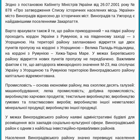
Згідно з постановою Кабінету Міністрів України від 26.07.2001 року №
878 «Про затвердження Списку історичних населених місць України»
місто Виноградів віднесено до історичних міст. Виноградів та Ужгород є
найдавнішими поселеннями Закарпаття.
Варто врахувати також й те, що район прикордонний − на півдні району
проходить кордон України з Румунією, а на південному заході — з
Угорщиною. На території району заплановано відкриття ще двох
пунктів пропуску на кордоні з Угорщиною – Велика Паладь-Нодьгидиш,
на кордоні з Румунією – Хижа-Тарна Маре. У межах Берегівського
району відкриття нових пунктів пропуску не передбачено. Важливим
фактом є те, що автодорога міжнародного значення М-23, яка сполучає
Україну з Угорщиною та Румунією територією Виноградівського району
капітально відремонтована.
Промисловість – основа економіки району, яка охоплює десять галузей:
машинобудування; легка промисловість; добувна промисловість;
виробництво харчових продуктів; текстильне виробництво; виробництво
гумових та пластмасових виробів; виробництво іншої неметалевої
мінеральної продукції; виробництво іншої продукції.
У межах Виноградівського району наявні адміністративні будівлі для
розміщення всіх закладів соціально-культурної сфери. Виноградівський
район є одним з найбільш інвестиційно-привабливих районів.
Населення Виноградівського району значно перевищує населення