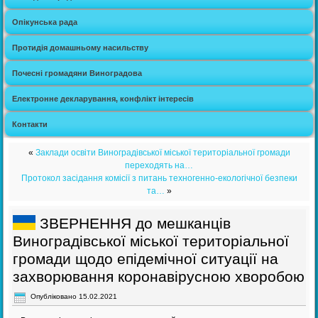
Опікунська рада
Протидія домашньому насильству
Почесні громадяни Виноградова
Електронне декларування, конфлікт інтересів
Контакти
«
Заклади освіти Виноградівської міської територіальної громади
переходять на…
Протокол засідання комісії з питань техногенно-екологічної безпеки
та…
»
ЗВЕРНЕННЯ до мешканців
Виноградівської міської територіальної
громади щодо епідемічної ситуації на
захворювання коронавірусною хворобою
Опубліковано
15.02.2021