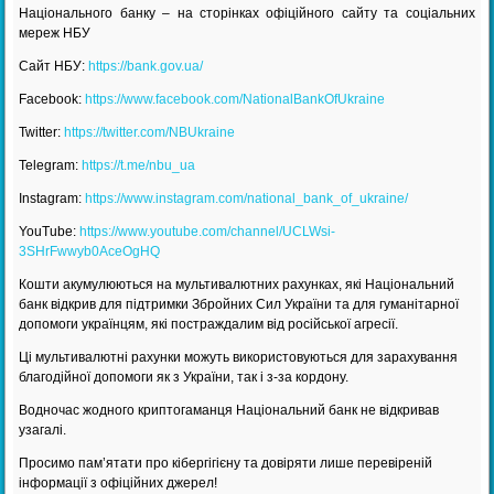
Національного банку – на сторінках офіційного сайту та соціальних
мереж НБУ
Сайт НБУ:
https://bank.gov.ua/
Facebook:
https://www.facebook.com/NationalBankOfUkraine
Twitter:
https://twitter.com/NBUkraine
Telegram:
https://t.me/nbu_ua
Instagram:
https://www.instagram.com/national_bank_of_ukraine/
YouTube:
https://www.youtube.com/channel/UCLWsi-
3SHrFwwyb0AceOgHQ
Кошти акумулюються на мультивалютних рахунках, які Національний
банк відкрив для підтримки Збройних Сил України та для гуманітарної
допомоги українцям, які постраждалим від російської агресії.
Ці мультивалютні рахунки можуть використовуються для зарахування
благодійної допомоги як з України, так і з-за кордону.
Водночас жодного криптогаманця Національний банк не відкривав
узагалі.
Просимо пам’ятати про кібергігієну та довіряти лише перевіреній
інформації з офіційних джерел!