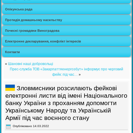
Опікунська рада
Протидія домашньому насильству
Почесні громадяни Виноградова
Електронне декларування, конфлікт інтересів
Контакти
«
Шановні наші добровольці
Прес-служба ТОВ «Закарпаттяенергозбут» інформує про черговий
фейк: під час…
»
Зловмисники розсилають фейкові
електронні листи від імені Національного
банку України з проханням допомогти
Українському Народу та Українській
Армії під час воєнного стану
Опубліковано
14.03.2022