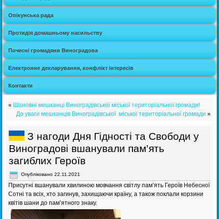
Опікунська рада
Протидія домашньому насильству
Почесні громадяни Виноградова
Електронне декларування, конфлікт інтересів
Контакти
«
Шановні мешканці Виноградівської міської територіальної громади!
До уваги мешканців Виноградівської міської територіальної громади
»
З нагоди Дня Гідності та Свободи у
Виноградові вшанували пам’ять
загиблих Героїв
Опубліковано
22.11.2021
Присутні вшанували хвилиною мовчання світлу пам’ять Героїв Небесної
Сотні та всіх, хто загинув, захищаючи країну, а також поклали корзини
квітів шани до пам’ятного знаку.