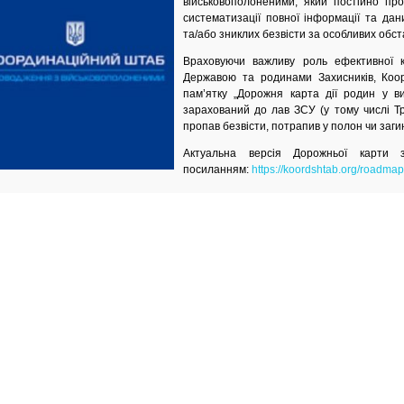
військовополоненими, який постійно пр
систематизації повної інформації та да
та/або зниклих безвісти за особливих обст
Враховуючи важливу роль ефективної ко
Державою та родинами Захисників, Коо
пам’ятку „Дорожня карта дії родин у в
зарахований до лав ЗСУ (у тому числі Тр
пропав безвісти, потрапив у полон чи загин
Актуальна версія Дорожньої карти 
посиланням:
https://koordshtab.org/roadmap