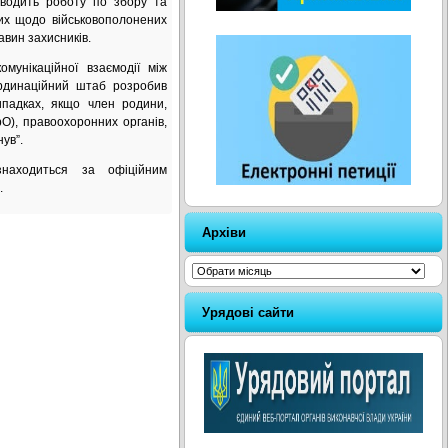
оводить роботу по збору та
них щодо військовополонених
авин захисників.
мунікаційної взаємодії між
рдинаційний штаб розробив
ипадках, якщо член родини,
О), правоохоронних органів,
ув”.
знаходиться за офіційним
.
Архіви
Архіви
Урядові сайти