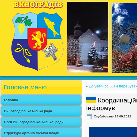
Головне меню
«
До уваги осіб, які перебу
Координацій
Головна
інформує
Виноградівська міська рада
Опубліковано
29.09.2022
Сесії Виноградівської міської ради
Структура органів міської влади