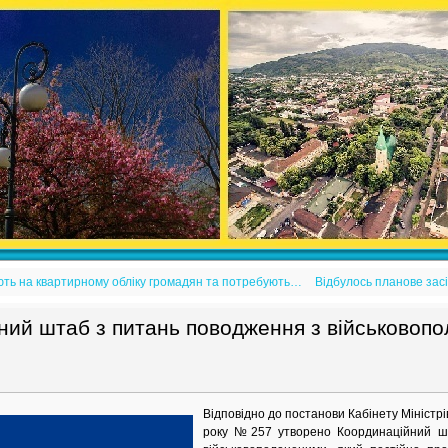
вають на квартирному обліку громадян та потребують…
Відбулось планове засі
ний штаб з питань поводження з військовоп
Відповідно до постанови Кабінету Міністрі
року №257 утворено Координаційний ш