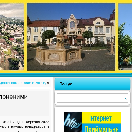
дання виконавчого комітету
»
Пошук
олоненими
в України від 11 березня 2022
таб з питань поводження з