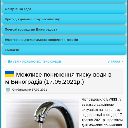
Опікунська рада
Протидія домашньому насильству
Почесні громадяни Виноградова
Електронне декларування, конфлікт інтересів
Контакти
«
До уваги працюючих пенсіонерів
Вітання
»
Можливе пониження тиску води в
м.Виноградів (17.05.2021р.)
Опубліковано
17.05.2021
Як повідомило ВУЖКГ, у
зв`язку з аварійною
ситуацією на напірному
водопроводі сьогодні, 17
травня 2021 р., протягом
дня можливе пониження