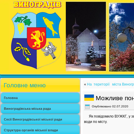
Головне меню
«
На території міста Виногр
Можливе пони
Головна
Опубліковано
02.07.2020
Виноградівська міська рада
Як повідомило ВУЖКГ, у зв`
Сесії Виноградівської міської ради
води по місту.
Структура органів міської влади