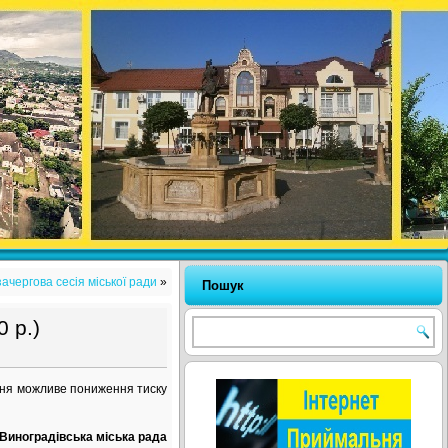
ачергова сесія міської ради
»
Пошук
 р.)
дня можливе пониження тиску
Виноградівська міська рада