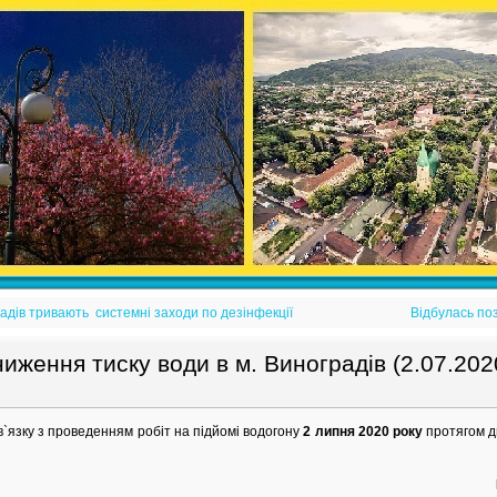
адів тривають системні заходи по дезінфекції
Відбулась поз
ження тиску води в м. Виноградів (2.07.2020
язку з проведенням робіт на підйомі водогону
2
лип
ня 2020 року
протягом 