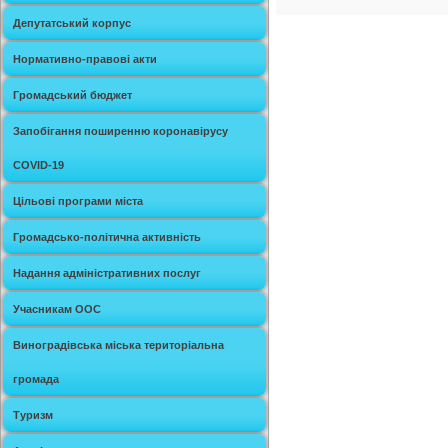
Депутатський корпус
Нормативно-правові акти
Громадський бюджет
Запобігання поширенню коронавірусу
COVID-19
Цільові програми міста
Громадсько-політична активність
Надання адміністративних послуг
Учасникам ООС
Виноградівська міська територіальна
громада
Туризм