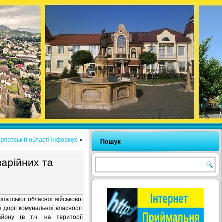
рпатській області інформує
»
Пошук
арійних та
атської обласної військової
і доріг комунальної власності
йону (в т.ч. на території