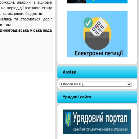
ромади), аварійні і відновні
на період дії воєнного стану
о та місцевого бюджетів.
чались та стосуються доріг
риттям.
Виноградівська міська рада
Архіви
Архіви
Урядові сайти