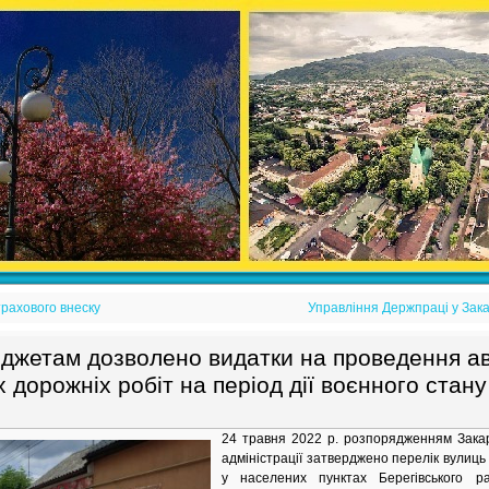
трахового внеску
Управління Держпраці у Зака
джетам дозволено видатки на проведення ав
дорожніх робіт на період дії воєнного стану
24 травня 2022 р. розпорядженням Закарп
адміністрації затверджено перелік вулиць 
у населених пунктах Берегівського ра