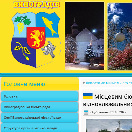
Головне меню
«
Доплата до мінімального с
Місцевим бю
Головна
відновлювальних 
Виноградівська міська рада
Опубліковано
31.05.2022
Сесії Виноградівської міської ради
Структура органів міської влади