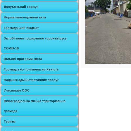
Депутатський корпус
Нормативно-правові акти
Громадський бюджет
Запобігання поширенню коронавірусу
COVID-19
Цільові програми міста
Громадсько-політична активність
Надання адміністративних послуг
Учасникам ООС
Виноградівська міська територіальна
громада
Туризм