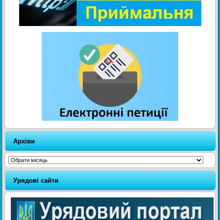
Архіви
Архіви
Урядові сайти